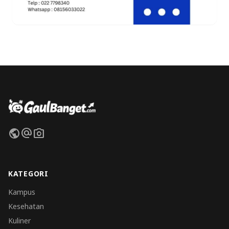
public
alternate_email
photo_camera
KATEGORI
Kampus
Kesehatan
Kuliner