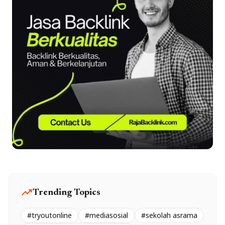
trending_up
Trending Topics
#tryoutonline
#mediasosial
#sekolah asrama