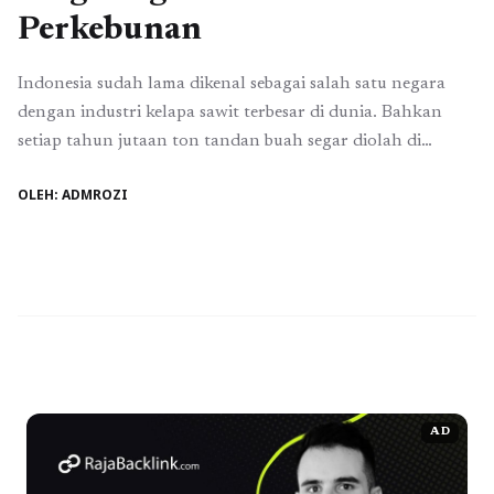
Perkebunan
Indonesia sudah lama dikenal sebagai salah satu negara
dengan industri kelapa sawit terbesar di dunia. Bahkan
setiap tahun jutaan ton tandan buah segar diolah di
pabrik-pabrik sawit untuk menghasilkan minyak sawit
OLEH: ADMROZI
mentah (CPO). Namun, dibalik tingginya produksi
tersebut, terdapat limbah yang jumlahnya tidak kalah
besar salah satunya adalah cangkang kelapa sawit.
Awalnya, limbah ini hanya ...
Baca Selengkapnya
AD