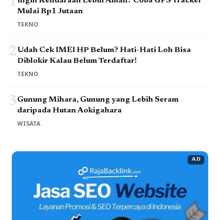
1
Ingin Kendaraan Lebih Aman? Coba GPS Tracker
Mulai Rp1 Jutaan
TEKNO
2
Udah Cek IMEI HP Belum? Hati-Hati Loh Bisa
Diblokir Kalau Belum Terdaftar!
TEKNO
3
Gunung Mihara, Gunung yang Lebih Seram
daripada Hutan Aokigahara
WISATA
AD