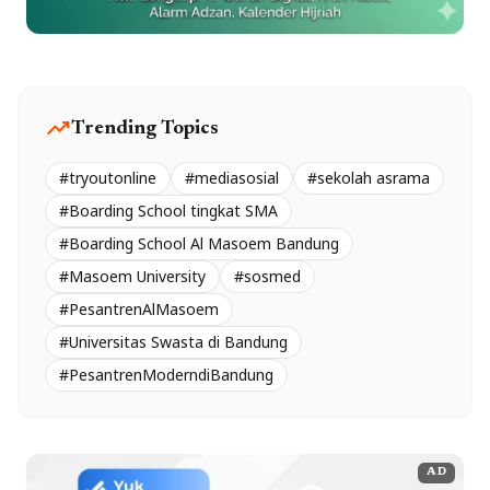
trending_up
Trending Topics
#tryoutonline
#mediasosial
#sekolah asrama
#Boarding School tingkat SMA
#Boarding School Al Masoem Bandung
#Masoem University
#sosmed
#PesantrenAlMasoem
#Universitas Swasta di Bandung
#PesantrenModerndiBandung
AD