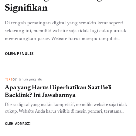
Signifikan
Di tengah persaingan digital yang semakin ketat seperti
sekarang ini, memiliki website saja tidak lagi cukup untuk
memenangkan pasar. Website harus mampu tampil di
halaman pertama mesin pencari agar lebih mudah
OLEH: PENULIS
ditemukan oleh calon pelanggan. Inilah mengapa strategi
optimasi mesin pencari atau Search Engine Optimization
(SEO) menjadi salah satu investasi digital yang banyak
dipilih oleh ...
Baca Selengkapnya
TIPS
1 tahun yang lalu
schedule
Apa yang Harus Diperhatikan Saat Beli
Backlink? Ini Jawabannya
Di era digital yang makin kompetitif, memiliki website saja tidak
cukup. Website Anda harus visible di mesin pencari, terutama
Google, agar bisa menarik pengunjung dan menghasilkan
OLEH: ADMROZI
konversi. Salah satu strategi penting dalam optimasi SEO (Search
Engine Optimization) adalah backlink. Backlink berkualitas