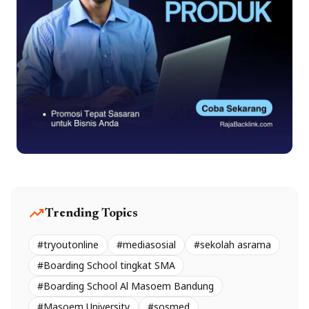
trending_up
Trending Topics
#tryoutonline
#mediasosial
#sekolah asrama
#Boarding School tingkat SMA
#Boarding School Al Masoem Bandung
#Masoem University
#sosmed