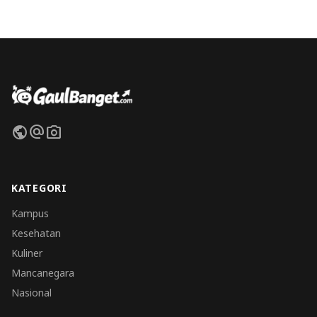
public
alternate_email
photo_camera
KATEGORI
Kampus
Kesehatan
Kuliner
Mancanegara
Nasional