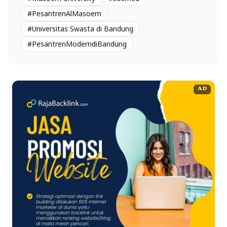
#PesantrenAlMasoem
#Universitas Swasta di Bandung
#PesantrenModerndiBandung
AD