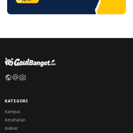
public
alternate_email
photo_camera
KATEGORI
Kampus
Kesehatan
Kuliner