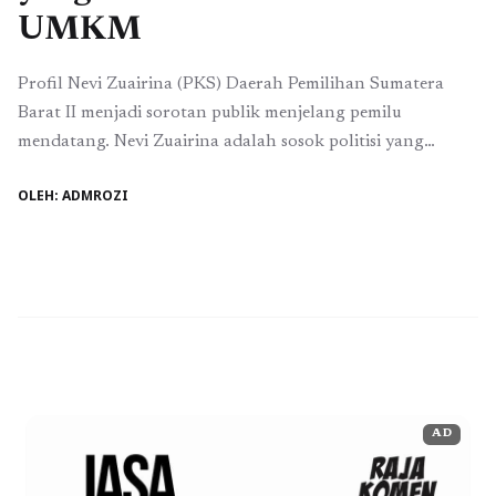
UMKM
Profil Nevi Zuairina (PKS) Daerah Pemilihan Sumatera
Barat II menjadi sorotan publik menjelang pemilu
mendatang. Nevi Zuairina adalah sosok politisi yang
dikenal luas di kalangan konstituennya. Ia adalah anggota
OLEH: ADMROZI
Dewan Perwakilan Rakyat (DPR) dari Partai Keadilan
Sejahtera (PKS) yang telah berkomitmen untuk
mengembangkan daerah pemilihannya. Dengan sebuah visi
yang kuat dan dedikasi untuk melayani masyarakat, ...
Baca Selengkapnya
AD