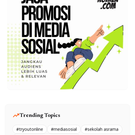
trending_up
Trending Topics
#tryoutonline
#mediasosial
#sekolah asrama