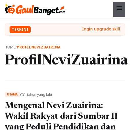
menu
TERKINI
HOME
/
PROFILNEVIZUAIRINA
ProfilNeviZuairina
1 tahun yang lalu
schedule
UTAMA
Mengenal Nevi Zuairina:
Wakil Rakyat dari Sumbar II
yang Peduli Pendidikan dan