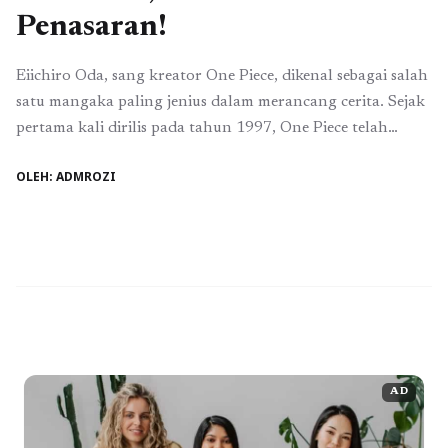
Penasaran!
Eiichiro Oda, sang kreator One Piece, dikenal sebagai salah
satu mangaka paling jenius dalam merancang cerita. Sejak
pertama kali dirilis pada tahun 1997, One Piece telah
berhasil memikat jutaan penggemar di seluruh dunia
OLEH: ADMROZI
dengan alur yang kompleks, karakter yang mendalam, dan
tentu saja, plot twist yang mengejutkan. Setiap kali
penggemar merasa sudah bisa menebak jalan ...
Baca
Selengkapnya
AD