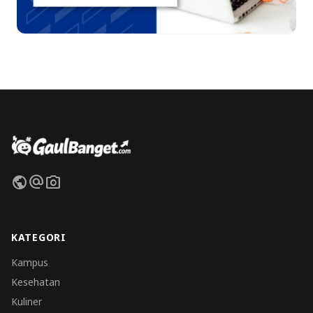
public
alternate_email
photo_camera
KATEGORI
Kampus
Kesehatan
Kuliner