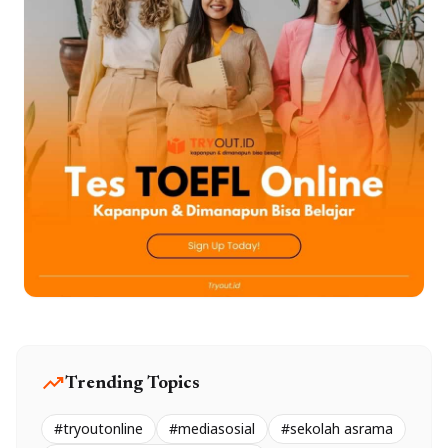
trending_up
Trending Topics
#tryoutonline
#mediasosial
#sekolah asrama