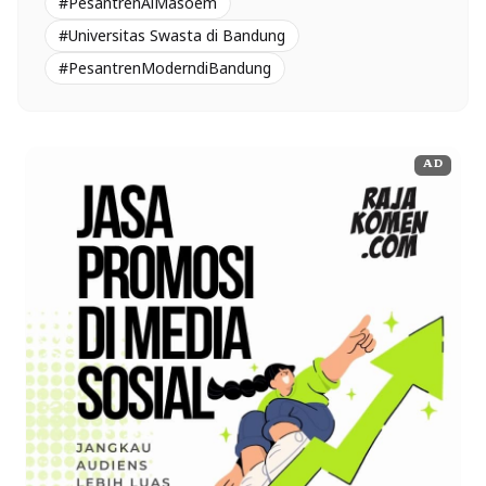
#PesantrenAlMasoem
#Universitas Swasta di Bandung
#PesantrenModerndiBandung
AD