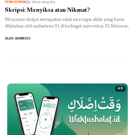
PENDIDIKAN
2 tahun yang lalu
schedule
menjadi kendala utama. Tantangan Mencari Beasiswa PBI ...
Baca
Skripsi: Menyiksa atau Nikmat?
Selengkapnya
Menyusun skripsi merupakan salah satu tugas akhir yang harus
dilakukan oleh mahasiswa S1 di berbagai universitas. Di Ma'soem
University, salah satu universitas swasta di Bandung yang terkenal
OLEH: ADMROZI
dengan program-program unggulannya, mahasiswa S1 di
berbagai prodi seperti Perbankan Syariah, Manajemen Bisnis
Syariah, Sistem Informasi, dan Teknik Industri, harus
menyelesaikan skripsi sebagai syarat kelulusan. Namun, proses
menyusun ...
Baca Selengkapnya
AD