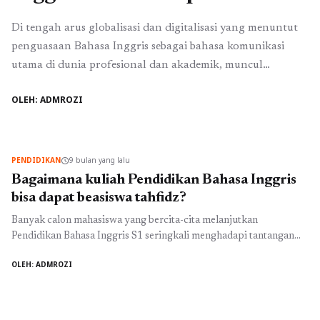
Di tengah arus globalisasi dan digitalisasi yang menuntut
penguasaan Bahasa Inggris sebagai bahasa komunikasi
utama di dunia profesional dan akademik, muncul
kebutuhan krusial akan tenaga pendidik yang tidak hanya
OLEH: ADMROZI
fasih, tetapi juga inovatif dalam metodologi pengajaran
dan berjiwa entrepreneur. Program Studi Pendidikan
Bahasa Inggris S1 di Ma’soem University dirancang untuk
menjawab kebutuhan ini, membantu Anda ...
Baca
PENDIDIKAN
9 bulan yang lalu
schedule
Selengkapnya
Bagaimana kuliah Pendidikan Bahasa Inggris
bisa dapat beasiswa tahfidz?
Banyak calon mahasiswa yang bercita-cita melanjutkan
Pendidikan Bahasa Inggris S1 seringkali menghadapi tantangan
finansial. Bagaimana Anda dapat mengatasi hambatan ini,
OLEH: ADMROZI
terutama jika Anda seorang penghafal Al-Qur'an, dan menemukan
institusi yang menawarkan Kurikulum Pendidikan Bahasa
komprehensif yang juga menghargai prestasi tahfidz?
Keterbatasan informasi beasiswa spesifik untuk program studi ini