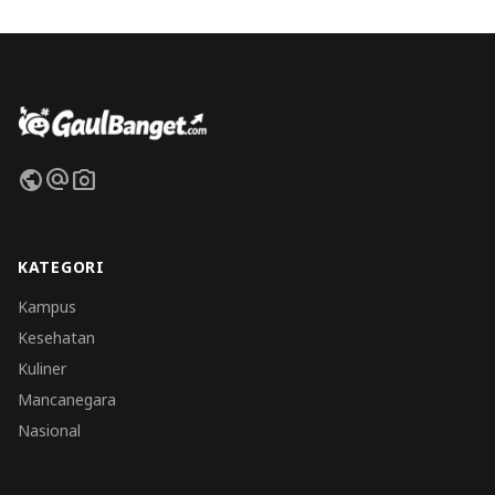
public
alternate_email
photo_camera
KATEGORI
Kampus
Kesehatan
Kuliner
Mancanegara
Nasional