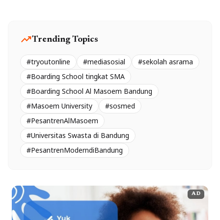
trending_up
Trending Topics
#tryoutonline
#mediasosial
#sekolah asrama
#Boarding School tingkat SMA
#Boarding School Al Masoem Bandung
#Masoem University
#sosmed
#PesantrenAlMasoem
#Universitas Swasta di Bandung
#PesantrenModerndiBandung
AD