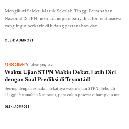
Mengikuti Seleksi Masuk Sekolah Tinggi Pertanahan
Nasional (STPN) menjadi impian banyak calon mahasiswa
yang ingin berkarir di bidang pertanahan dan
pemerintahan. Dengan peminat yang tinggi, pendaftaran
OLEH: ADMROZI
online STPN pun sering kali menjadi perbincangan
hangat. Namun, sebelum mendaftar, penting bagi calon
peserta untuk memahami biaya pendaftaran onine STPN
serta strategi agar dapat lolos seleksi. Biaya pendaftaran ...
PENDIDIKAN
1 tahun yang lalu
schedule
Baca Selengkapnya
Waktu Ujian STPN Makin Dekat, Latih Diri
dengan Soal Prediksi di Tryout.id!
Seiring dengan semakin dekatnya waktu ujian STPN (Sekolah
Tinggi Pertanahan Nasional), para calon peserta diharapkan untuk
mempersiapkan diri sebaik mungkin. Ujian ini tidak hanya
OLEH: ADMROZI
menjadi penentu kelulusan, tetapi juga sebagai langkah awal
memasuki dunia perkuliahan yang lebih serius. Oleh karena itu,
memanfaatkan waktu yang masih ada dengan baik menjadi sangat
penting. Salah satu cara efektif ...
Baca Selengkapnya