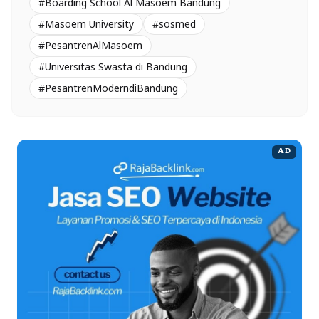
#Boarding School Al Masoem Bandung
#Masoem University
#sosmed
#PesantrenAlMasoem
#Universitas Swasta di Bandung
#PesantrenModerndiBandung
AD