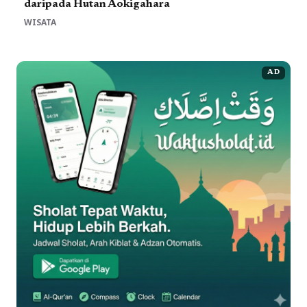
daripada Hutan Aokigahara
WISATA
AD