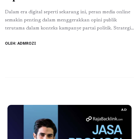
Dalam era digital seperti sekarang ini, peran media online
semakin penting dalam menggerakkan opini publik
terutama dalam konteks kampanye partai politik. Strategi
gerakan media online menjadi salah satu kunci sukses
OLEH: ADMROZI
untuk mengarahkan arus pemikiran publik sesuai dengan
kepentingan partai politik. Berikut adalah beberapa
strategi yang dapat dipertimbangkan dalam menggiring
opini publik melalui media online. Pertama, ...
Baca
Selengkapnya
AD