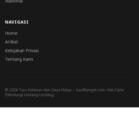
Nasional
NAVIGASI
Home
Artikel
Kebijakan Privasi
Tentang Kami
© 2026 Tips Kekinian dan Gaya Hidup – GaulBanget.com. Hak Cipta
Dilindungi Undang-Undang.