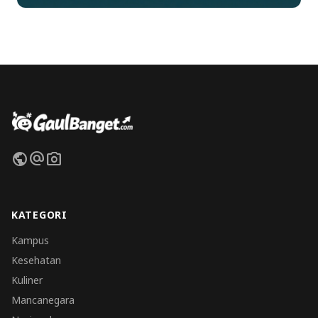
public
alternate_email
photo_camera
KATEGORI
Kampus
Kesehatan
Kuliner
Mancanegara