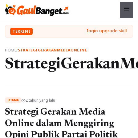
menu
TERKINI
HOME
/
STRATEGIGERAKANMEDIAONLINE
StrategiGerakanM
2 tahun yang lalu
schedule
UTAMA
Strategi Gerakan Media
Online dalam Menggiring
Opini Publik Partai Politik