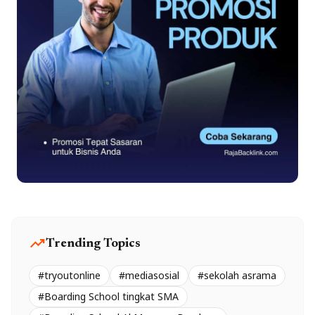
trending_up
Trending Topics
#tryoutonline
#mediasosial
#sekolah asrama
#Boarding School tingkat SMA