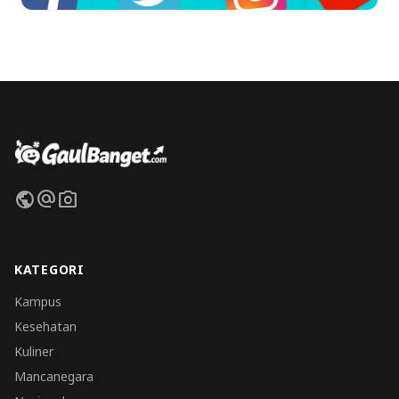
public
alternate_email
photo_camera
KATEGORI
Kampus
Kesehatan
Kuliner
Mancanegara