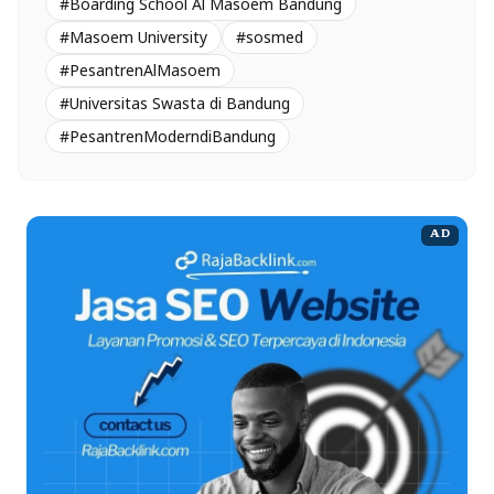
#Boarding School Al Masoem Bandung
#Masoem University
#sosmed
#PesantrenAlMasoem
#Universitas Swasta di Bandung
#PesantrenModerndiBandung
AD