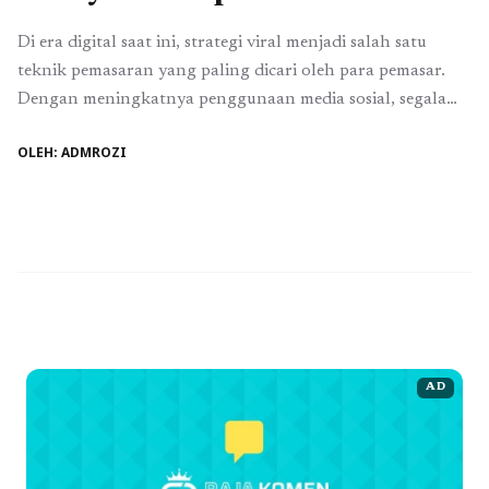
Di era digital saat ini, strategi viral menjadi salah satu
teknik pemasaran yang paling dicari oleh para pemasar.
Dengan meningkatnya penggunaan media sosial, segala
sesuatu dapat menyebar dengan sangat cepat, menjadikan
OLEH: ADMROZI
platform ini sebagai arena yang sempurna untuk
mengimplementasikan strategi viral. Untuk membantu
konten menyebar, penting bagi kita untuk memahami
elemen-elemen yang dapat meningkatkan daya ...
Baca
Selengkapnya
AD