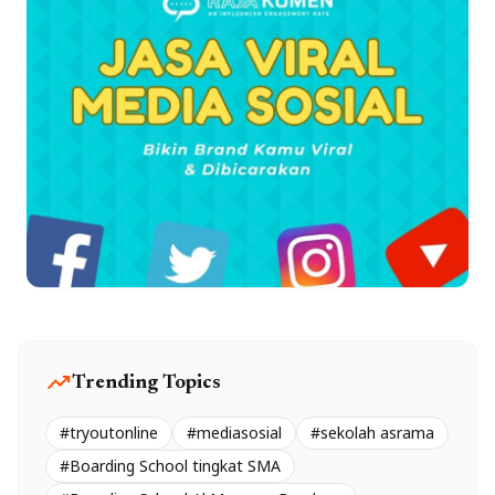
trending_up
Trending Topics
#tryoutonline
#mediasosial
#sekolah asrama
#Boarding School tingkat SMA