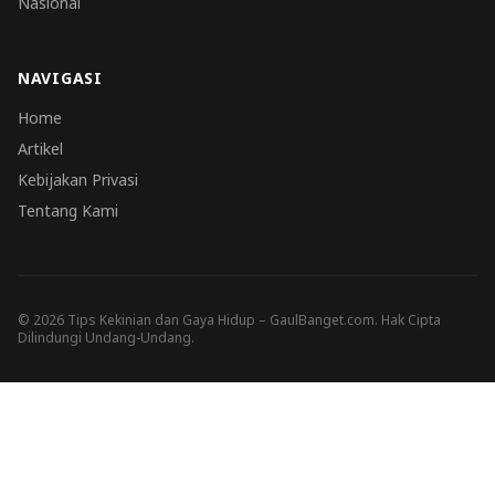
Nasional
NAVIGASI
Home
Artikel
Kebijakan Privasi
Tentang Kami
© 2026 Tips Kekinian dan Gaya Hidup – GaulBanget.com. Hak Cipta
Dilindungi Undang-Undang.