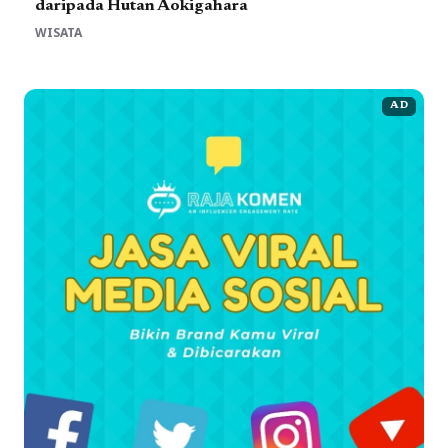
daripada Hutan Aokigahara
WISATA
AD