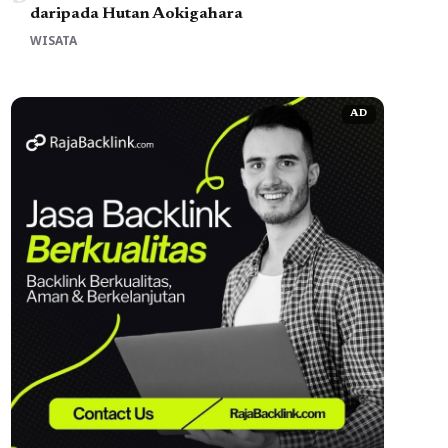
daripada Hutan Aokigahara
WISATA
AD