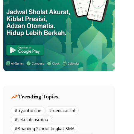
trending_up
Trending Topics
#tryoutonline
#mediasosial
#sekolah asrama
#Boarding School tingkat SMA