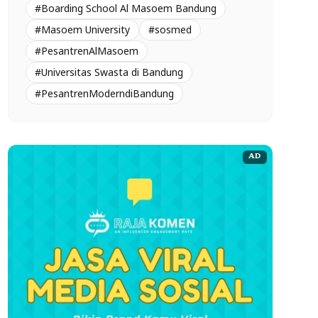
#Boarding School Al Masoem Bandung
#Masoem University
#sosmed
#PesantrenAlMasoem
#Universitas Swasta di Bandung
#PesantrenModerndiBandung
AD