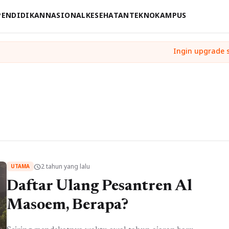
PENDIDIKAN
NASIONAL
KESEHATAN
TEKNO
KAMPUS
2 tahun yang lalu
schedule
UTAMA
Daftar Ulang Pesantren Al
Masoem, Berapa?