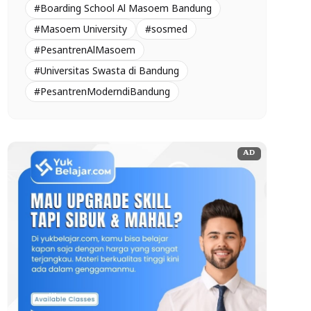
#Boarding School Al Masoem Bandung
#Masoem University
#sosmed
#PesantrenAlMasoem
#Universitas Swasta di Bandung
#PesantrenModerndiBandung
AD