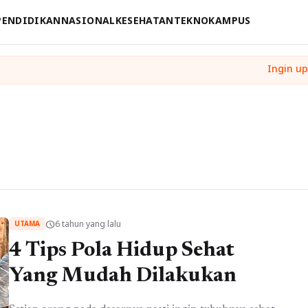
PENDIDIKAN
NASIONAL
KESEHATAN
TEKNO
KAMPUS
6 tahun yang lalu
schedule
UTAMA
4 Tips Pola Hidup Sehat
Yang Mudah Dilakukan