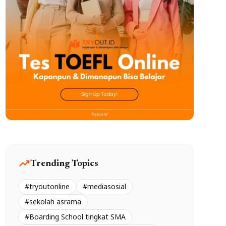
trending_up
Trending Topics
#tryoutonline
#mediasosial
#sekolah asrama
#Boarding School tingkat SMA