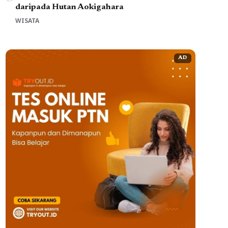
daripada Hutan Aokigahara
WISATA
AD