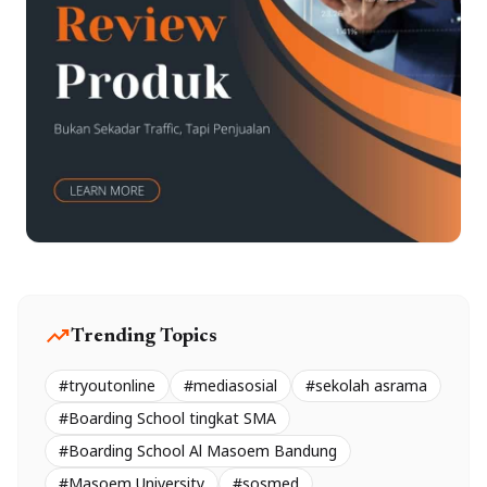
trending_up
Trending Topics
#tryoutonline
#mediasosial
#sekolah asrama
#Boarding School tingkat SMA
#Boarding School Al Masoem Bandung
#Masoem University
#sosmed