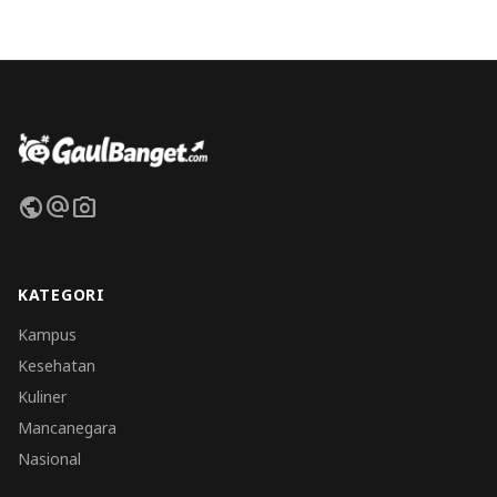
public
alternate_email
photo_camera
KATEGORI
Kampus
Kesehatan
Kuliner
Mancanegara
Nasional