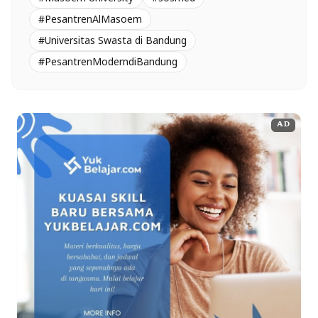
#PesantrenAlMasoem
#Universitas Swasta di Bandung
#PesantrenModerndiBandung
AD