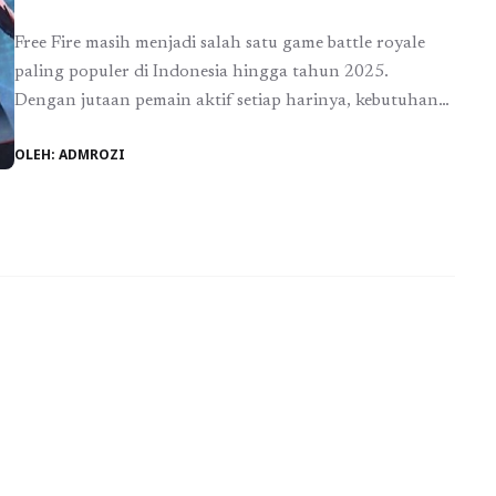
Free Fire masih menjadi salah satu game battle royale
paling populer di Indonesia hingga tahun 2025.
Dengan jutaan pemain aktif setiap harinya, kebutuhan
akan diamond untuk membeli skin, bundle, emote,
OLEH: ADMROZI
hingga elite pass terus meningkat. Tidak heran jika
layanan top up menjadi incaran banyak survivor yang
ingin tampil lebih percaya diri di medan pertempuran.
Namun, ...
Baca Selengkapnya