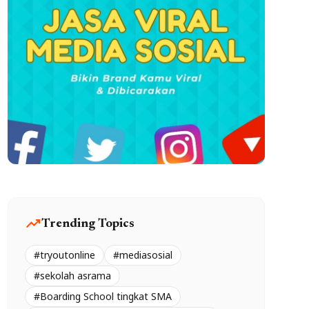
trending_up
Trending Topics
#tryoutonline
#mediasosial
#sekolah asrama
#Boarding School tingkat SMA