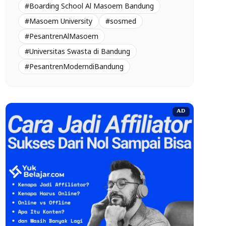
#Boarding School Al Masoem Bandung
#Masoem University
#sosmed
#PesantrenAlMasoem
#Universitas Swasta di Bandung
#PesantrenModerndiBandung
AD