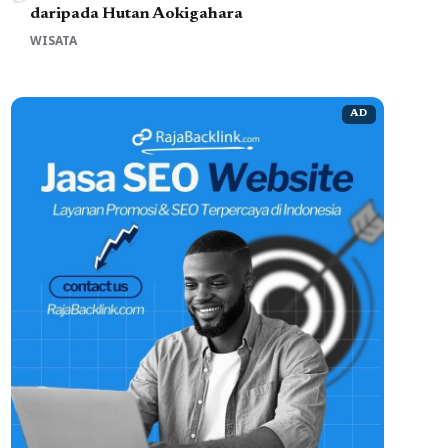
daripada Hutan Aokigahara
WISATA
AD