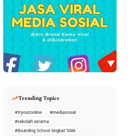
trending_up
Trending Topics
#tryoutonline
#mediasosial
#sekolah asrama
#Boarding School tingkat SMA