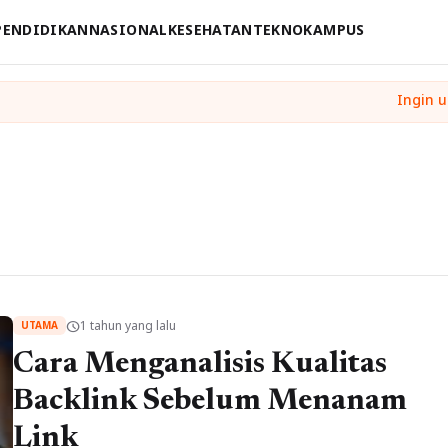
PENDIDIKAN
NASIONAL
KESEHATAN
TEKNO
KAMPUS
1 tahun yang lalu
schedule
UTAMA
Cara Menganalisis Kualitas
Backlink Sebelum Menanam
Link