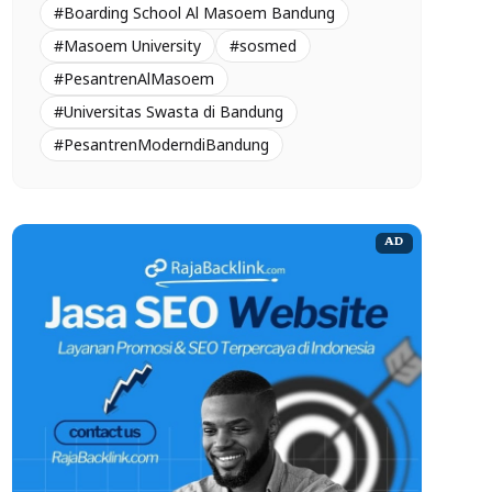
#Boarding School Al Masoem Bandung
#Masoem University
#sosmed
#PesantrenAlMasoem
#Universitas Swasta di Bandung
#PesantrenModerndiBandung
AD