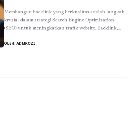
Membangun backlink yang berkualitas adalah langkah
krusial dalam strategi Search Engine Optimization
(SEO) untuk meningkatkan trafik website. Backlink,
atau tautan balik, adalah link yang mengarah dari situs
OLEH: ADMROZI
web lain ke situs Anda. Kualitas backlink sangat
mempengaruhi peringkat pencarian di mesin pencari
dan, pada gilirannya, dapat menghasilkan lebih banyak
pengunjung ke situs Anda. Namun, tidak semua ...
Baca
Selengkapnya