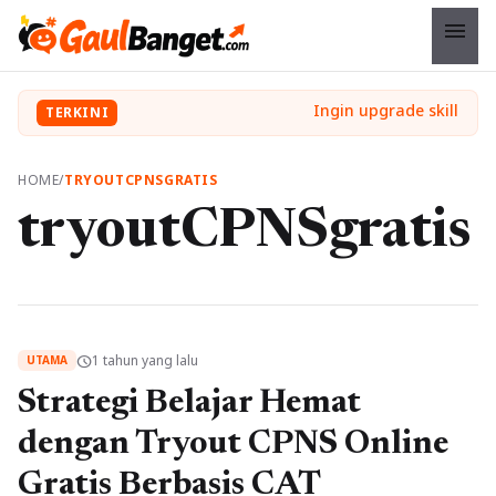
menu
TERKINI
HOME
/
TRYOUTCPNSGRATIS
tryoutCPNSgratis
1 tahun yang lalu
schedule
UTAMA
Strategi Belajar Hemat
dengan Tryout CPNS Online
Gratis Berbasis CAT