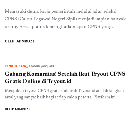
Memasuki dunia kerja pemerintah melalui jalur seleksi
CPNS (Calon Pegawai Negeri Sipil) menjadi impian banyak
orang. Bersiap untuk menghadapi ujian CPNS yang
kompetitif membutuhkan strategi yang matang. Salah satu
OLEH: ADMROZI
metode yang sangat efektif dan hemat biaya adalah
dengan menggunakan tryout CPNS online gratis berbasis
CAT (Computer Assisted Test). Ini tidak hanya memberikan
kemudahan akses, tetapi ...
Baca Selengkapnya
PENDIDIKAN
1 tahun yang lalu
schedule
Gabung Komunitas! Setelah Ikut Tryout CPNS
Gratis Online di Tryout.id
Mengikuti tryout CPNS gratis online di Tryout.id adalah langkah
awal yang sangat baik bagi setiap calon peserta. Platform ini
menawarkan kesempatan untuk mengasah kemampuan dan
OLEH: ADMROZI
kesiapan dalam menghadapi ujian CPNS. Tryout ini dirancang
dengan kualitas yang tinggi, sehingga peserta dapat merasakan
pengalaman ujian yang sebenarnya. Setelah mengikuti tryout, ada
satu langkah penting yang harus diambil: ...
Baca Selengkapnya