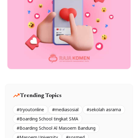
trending_up
Trending Topics
#tryoutonline
#mediasosial
#sekolah asrama
#Boarding School tingkat SMA
#Boarding School Al Masoem Bandung
#Masoem University
#sosmed