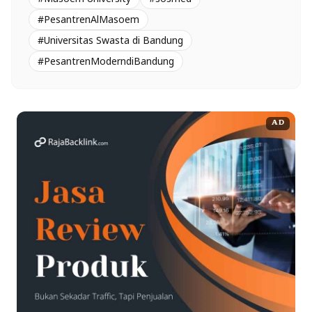
#PesantrenAlMasoem
#Universitas Swasta di Bandung
#PesantrenModerndiBandung
AD