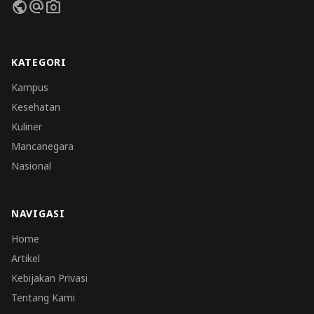
public
alternate_email
photo_camera
KATEGORI
Kampus
Kesehatan
Kuliner
Mancanegara
Nasional
NAVIGASI
Home
Artikel
Kebijakan Privasi
Tentang Kami