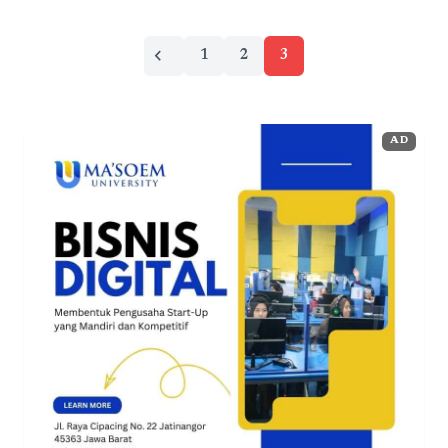
dengan menggunakan tryout online SNBT. Melalui ...
Baca
Selengkapnya
Paginasi
chevron_left
1
2
3
pos
AD