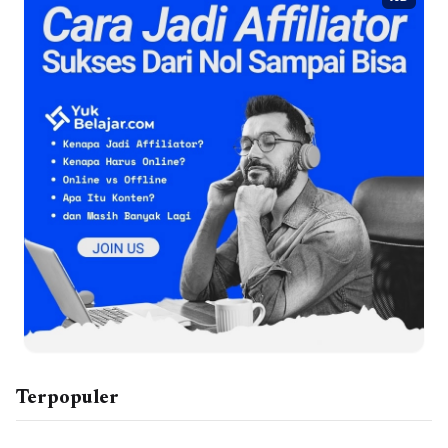
Terpopuler