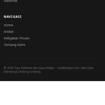
Nasional
NAVIGASI
Home
Artikel
Kebijakan Privasi
Tentang Kami
© 2026 Tips Kekinian dan Gaya Hidup – GaulBanget.com. Hak Cipta
Dilindungi Undang-Undang.