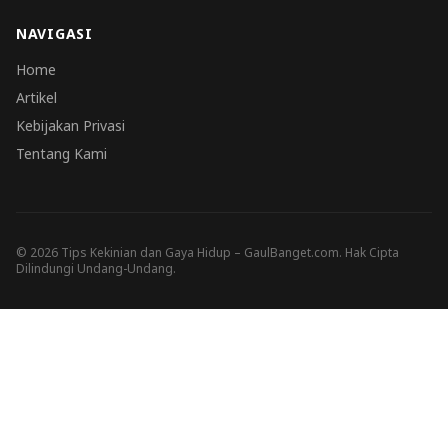
NAVIGASI
Home
Artikel
Kebijakan Privasi
Tentang Kami
© 2026 Tips Kekinian dan Gaya Hidup – GaulBanget.com. Hak Cipta
Dilindungi Undang-Undang.