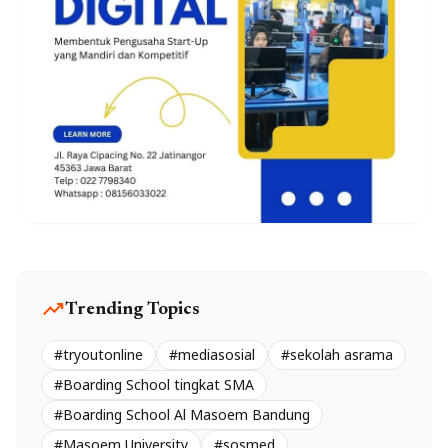
trending_up
Trending Topics
#tryoutonline
#mediasosial
#sekolah asrama
#Boarding School tingkat SMA
#Boarding School Al Masoem Bandung
#Masoem University
#sosmed