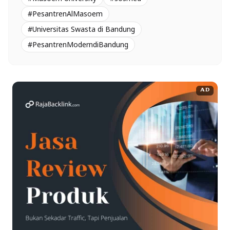
#PesantrenAlMasoem
#Universitas Swasta di Bandung
#PesantrenModerndiBandung
AD