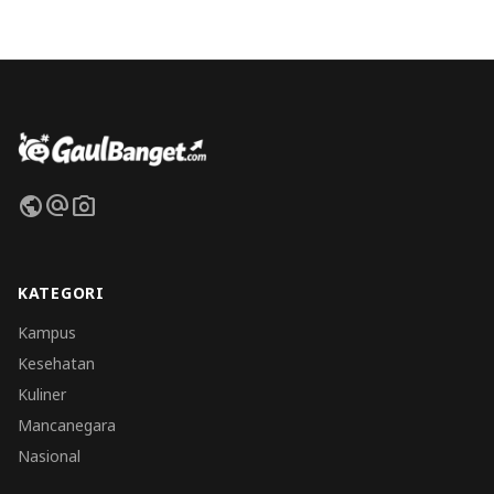
public
alternate_email
photo_camera
KATEGORI
Kampus
Kesehatan
Kuliner
Mancanegara
Nasional