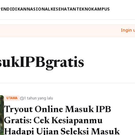
PENDIDIKAN
NASIONAL
KESEHATAN
TEKNO
KAMPUS
ukIPBgratis
1 tahun yang lalu
schedule
UTAMA
Tryout Online Masuk IPB
Gratis: Cek Kesiapanmu
Hadapi Ujian Seleksi Masuk