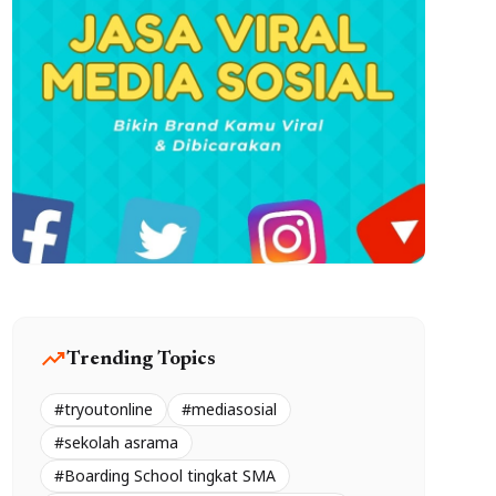
trending_up
Trending Topics
#tryoutonline
#mediasosial
#sekolah asrama
#Boarding School tingkat SMA