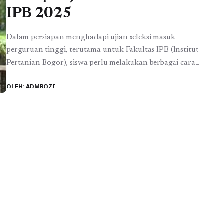
IPB 2025
Dalam persiapan menghadapi ujian seleksi masuk
perguruan tinggi, terutama untuk Fakultas IPB (Institut
Pertanian Bogor), siswa perlu melakukan berbagai cara
agar dapat siap dengan sebaik-baiknya. Salah satu cara
OLEH: ADMROZI
terbaik untuk menguji kesiapanmu adalah dengan
mengikuti tryout online masuk IPB gratis. Program ini
dirancang khusus untuk membantu para calon
mahasiswa dalam mengukur kemampuan dan strategi
menghadapi ...
Baca Selengkapnya