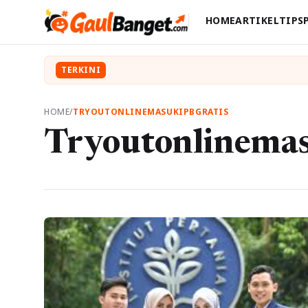
HOME
ARTIKEL
TIPS
TERKINI
HOME
/
TRYOUTONLINEMASUKIPBGRATIS
Tryoutonlinemas