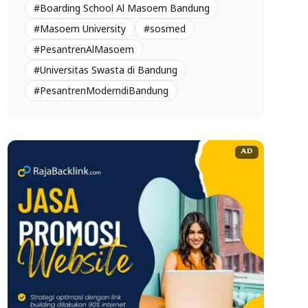
#Boarding School Al Masoem Bandung
#Masoem University
#sosmed
#PesantrenAlMasoem
#Universitas Swasta di Bandung
#PesantrenModerndiBandung
AD