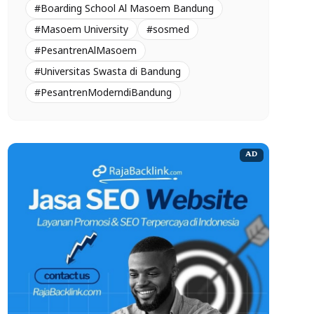
#Boarding School Al Masoem Bandung
#Masoem University
#sosmed
#PesantrenAlMasoem
#Universitas Swasta di Bandung
#PesantrenModerndiBandung
AD