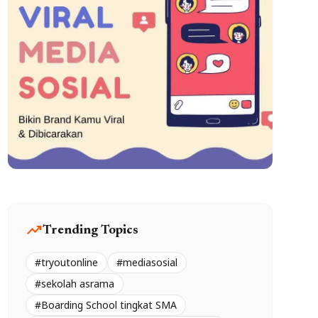
trending_up
Trending Topics
#tryoutonline
#mediasosial
#sekolah asrama
#Boarding School tingkat SMA