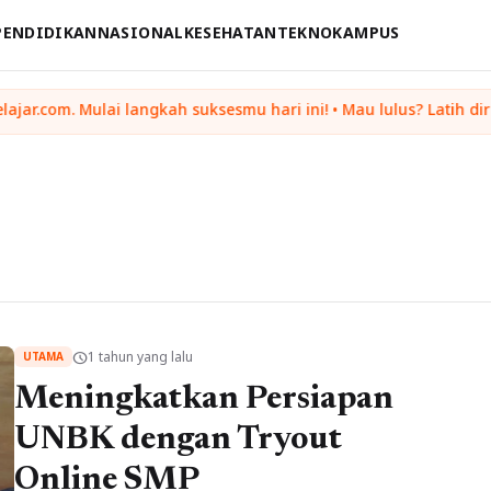
PENDIDIKAN
NASIONAL
KESEHATAN
TEKNO
KAMPUS
Ingin upgrade ski
1 tahun yang lalu
schedule
UTAMA
Meningkatkan Persiapan
UNBK dengan Tryout
Online SMP