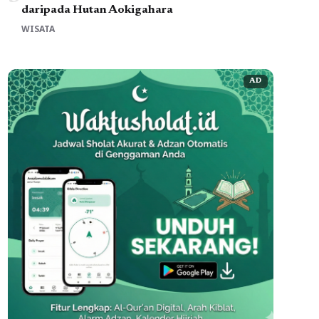
daripada Hutan Aokigahara
WISATA
AD