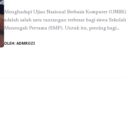
Menghadapi Ujian Nasional Berbasis Komputer (UNBK)
adalah salah satu tantangan terbesar bagi siswa Sekolah
Menengah Pertama (SMP). Untuk itu, penting bagi
siswa untuk melakukan persiapan yang matang, salah
OLEH: ADMROZI
satunya melalui tryout online SMP UNBK. Dengan
adanya tryout, siswa dapat memahami format dan jenis
soal yang akan diujikan, serta mengukur sejauh mana
penguasaan materi yang telah ...
Baca Selengkapnya