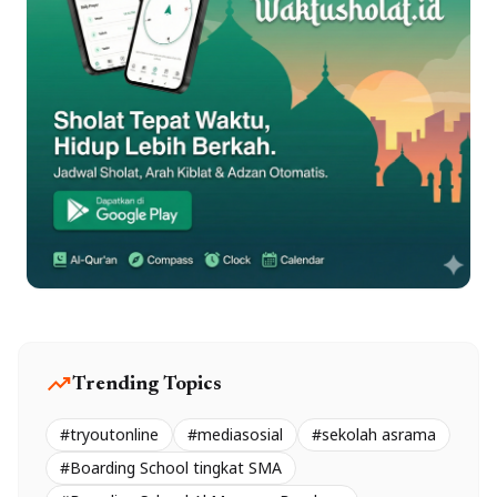
trending_up
Trending Topics
#tryoutonline
#mediasosial
#sekolah asrama
#Boarding School tingkat SMA