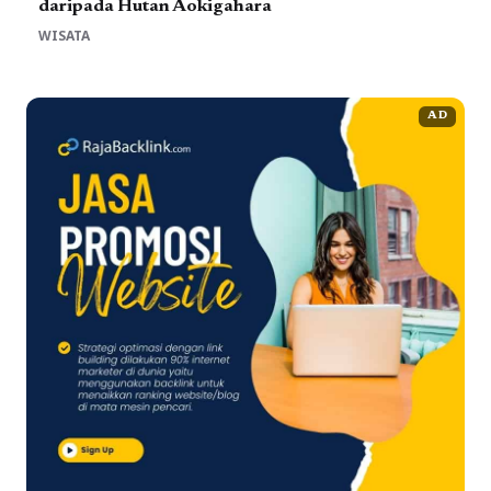
daripada Hutan Aokigahara
WISATA
AD