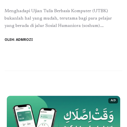
Menghadapi Ujian Tulis Berbasis Komputer (UTBK)
bukanlah hal yang mudah, terutama bagi para pelajar
yang berada di jalur Sosial Humaniora (soshum).
Persaingan yang ketat dan pengetahuan yang luas menjadi
OLEH: ADMROZI
kunci untuk meraih hasil yang diinginkan. Salah satu cara
efektif untuk mempersiapkan diri adalah dengan
mengikuti tryout online UTBK soshum. Dengan platform
seperti tryout.id, siswa dapat ...
Baca Selengkapnya
AD