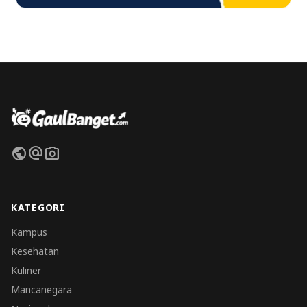
public
alternate_email
photo_camera
KATEGORI
Kampus
Kesehatan
Kuliner
Mancanegara