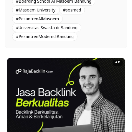
#Boarding School Al Masoem Bandung
#Masoem University
#sosmed
#PesantrenAlMasoem
#Universitas Swasta di Bandung
#PesantrenModerndiBandung
AD