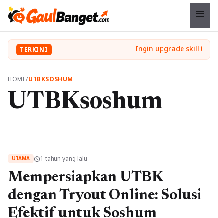
menu
TERKINI
HOME
/
UTBKSOSHUM
UTBKsoshum
1 tahun yang lalu
schedule
UTAMA
Mempersiapkan UTBK
dengan Tryout Online: Solusi
Efektif untuk Soshum