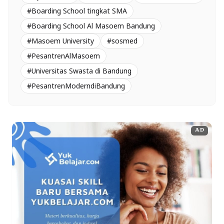
#Boarding School tingkat SMA
#Boarding School Al Masoem Bandung
#Masoem University
#sosmed
#PesantrenAlMasoem
#Universitas Swasta di Bandung
#PesantrenModerndiBandung
AD