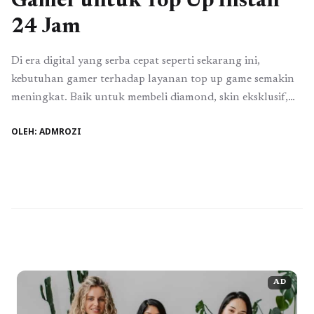
Gamer untuk Top Up Instan
24 Jam
Di era digital yang serba cepat seperti sekarang ini,
kebutuhan gamer terhadap layanan top up game semakin
meningkat. Baik untuk membeli diamond, skin eksklusif,
battle pass, hingga voucher premium, semua kini bisa
OLEH: ADMROZI
dilakukan hanya dalam hitungan detik. Kehadiran
platform digital seperti Lapakgameonline.com menjadi
jawaban atas kebutuhan para gamer modern yang
menginginkan proses transaksi cepat, aman, ...
Baca
Selengkapnya
AD