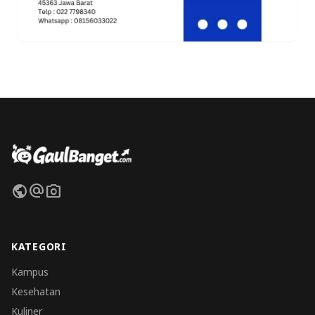
public
alternate_email
photo_camera
KATEGORI
Kampus
Kesehatan
Kuliner