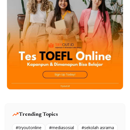
trending_up
Trending Topics
#tryoutonline
#mediasosial
#sekolah asrama