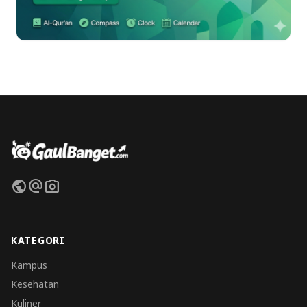
public
alternate_email
photo_camera
KATEGORI
Kampus
Kesehatan
Kuliner