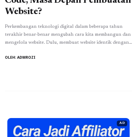
Code, Masa Depan Pembuatan
Website?
Perkembangan teknologi digital dalam beberapa tahun
terakhir benar-benar mengubah cara kita membangun dan
mengelola website. Dulu, membuat website identik dengan
coding yang rumit, membutuhkan keahlian teknis tinggi,
OLEH: ADMROZI
serta waktu pengerjaan yang tidak sebentar. Namun kini,
munculnya teknologi no-code dan low-code telah
membuka peluang baru bagi siapa saja, bahkan tanpa latar
belakang programming sekalipun, untuk menciptakan ...
Baca Selengkapnya
AD