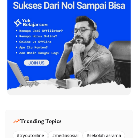
trending_up
Trending Topics
#tryoutonline
#mediasosial
#sekolah asrama