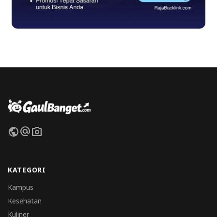
public
alternate_email
photo_camera
KATEGORI
Kampus
Kesehatan
Kuliner