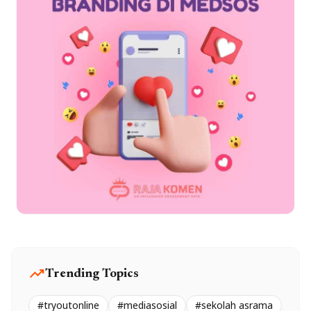
trending_up
Trending Topics
#tryoutonline
#mediasosial
#sekolah asrama