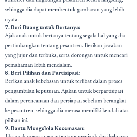
atmosfer dan lingkungan pesantren secara langsung,
sehingga dia dapat membentuk gambaran yang lebih
nyata.
7. Beri Ruang untuk Bertanya:
Ajak anak untuk bertanya tentang segala hal yang dia
pertimbangkan tentang
pesantren
. Berikan jawaban
yang jujur dan terbuka, serta dorongan untuk mencari
pemahaman lebih mendalam.
8. Beri Pilihan dan Partisipasi:
Berikan anak kebebasan untuk terlibat dalam proses
pengambilan keputusan. Ajakan untuk berpartisipasi
dalam perencanaan dan persiapan sebelum berangkat
ke pesantren, sehingga dia merasa memiliki kendali atas
pilihan ini.
9. Bantu Mengelola Kecemasan:
Jika anak merasa cemas tentang menjauh dari keluarga,