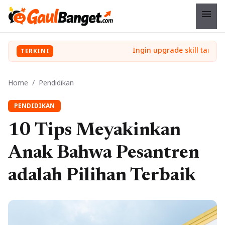
menu
TERKINI
Home
/
Pendidikan
PENDIDIKAN
10 Tips Meyakinkan
Anak Bahwa Pesantren
adalah Pilihan Terbaik