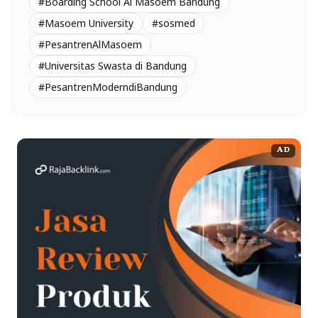
#Boarding School Al Masoem Bandung
#Masoem University
#sosmed
#PesantrenAlMasoem
#Universitas Swasta di Bandung
#PesantrenModerndiBandung
AD