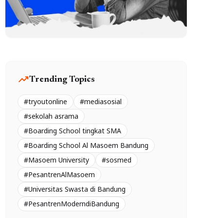
trending_up
Trending Topics
#tryoutonline
#mediasosial
#sekolah asrama
#Boarding School tingkat SMA
#Boarding School Al Masoem Bandung
#Masoem University
#sosmed
#PesantrenAlMasoem
#Universitas Swasta di Bandung
#PesantrenModerndiBandung