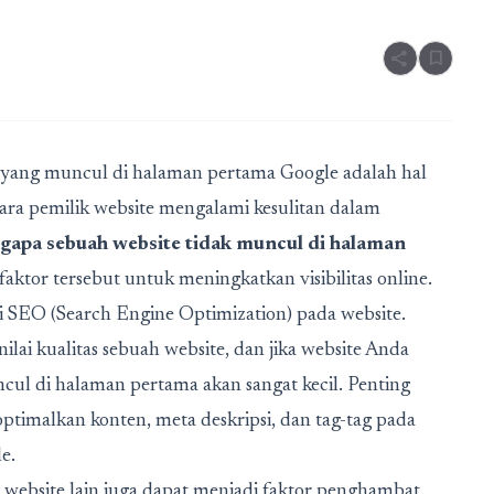
share
bookmark
te yang muncul di halaman pertama Google adalah hal
para pemilik website mengalami kesulitan dalam
gapa sebuah website tidak muncul di halaman
aktor tersebut untuk meningkatkan visibilitas online.
i SEO (Search Engine Optimization) pada website.
ai kualitas sebuah website, dan jika website Anda
cul di halaman pertama akan sangat kecil. Penting
ptimalkan konten, meta deskripsi, dan tag-tag pada
e.
ri website lain juga dapat menjadi faktor penghambat.