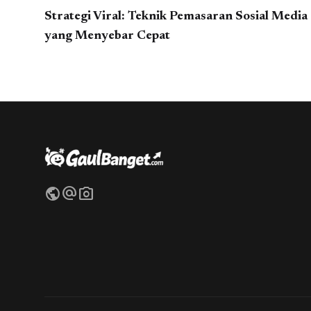
Strategi Viral: Teknik Pemasaran Sosial Media
yang Menyebar Cepat
public
alternate_email
photo_camera