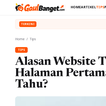
HOME
ARTIKEL
TIPS
TERKINI
Home
/
Tips
TIPS
Alasan Website 
Halaman Pertama
Tahu?