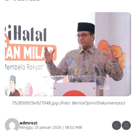
752850925e927048.jpg (Foto: BeritaOpini/Dokumentasi)
admrozi
share
bookmark
Minggu, 25 Januari 2026 | 08:02 WIB