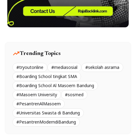
trending_up
Trending Topics
#tryoutonline
#mediasosial
#sekolah asrama
#Boarding School tingkat SMA
#Boarding School Al Masoem Bandung
#Masoem University
#sosmed
#PesantrenAlMasoem
#Universitas Swasta di Bandung
#PesantrenModerndiBandung