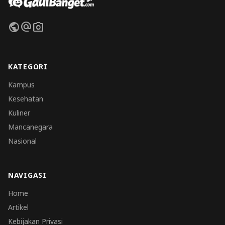
public
alternate_email
photo_camera
KATEGORI
Kampus
Kesehatan
Kuliner
Mancanegara
Nasional
NAVIGASI
Home
Artikel
Kebijakan Privasi