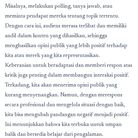
Misalnya, melakukan polling, tanya jawab, atau
meminta pendapat mereka tentang topik tertentu.
Dengan cara ini, audiens merasa terlibat dan memiliki
andil dalam konten yang dihasilkan, sehingga
menghasilkan opini publik yang lebih positif terhadap
kita atau merek yang kita representasikan.
Keberanian untuk beradaptasi dan memberi respon atas
kritik juga penting dalam membangun interaksi positif.
Terkadang, kita akan menerima opini publik yang
kurang menyenangkan. Namun, dengan merespons
secara profesional dan mengelola situasi dengan baik,
kita bisa mengubah pandangan negatif menjadi positif.
Ini menunjukkan bahwa kita terbuka untuk umpan
balik dan bersedia belajar dari pengalaman.