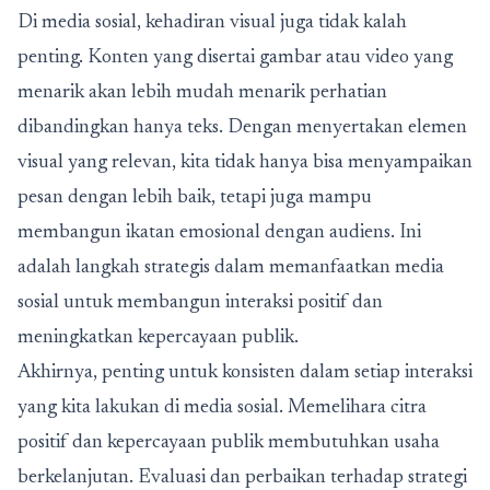
Di media sosial, kehadiran visual juga tidak kalah
penting.
Konten yang disertai gambar atau video yang
menarik akan lebih mudah menarik perhatian
dibandingkan hanya teks. Dengan menyertakan elemen
visual yang relevan, kita tidak hanya bisa menyampaikan
pesan dengan lebih baik, tetapi juga mampu
membangun ikatan emosional dengan audiens. Ini
adalah langkah strategis dalam memanfaatkan media
sosial untuk membangun interaksi positif dan
meningkatkan kepercayaan publik.
Akhirnya, penting untuk konsisten dalam setiap interaksi
yang kita lakukan di media sosial. Memelihara citra
positif dan kepercayaan publik membutuhkan usaha
berkelanjutan. Evaluasi dan perbaikan terhadap strategi