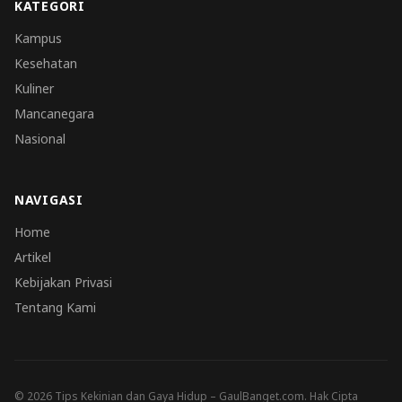
KATEGORI
Kampus
Kesehatan
Kuliner
Mancanegara
Nasional
NAVIGASI
Home
Artikel
Kebijakan Privasi
Tentang Kami
© 2026 Tips Kekinian dan Gaya Hidup – GaulBanget.com. Hak Cipta