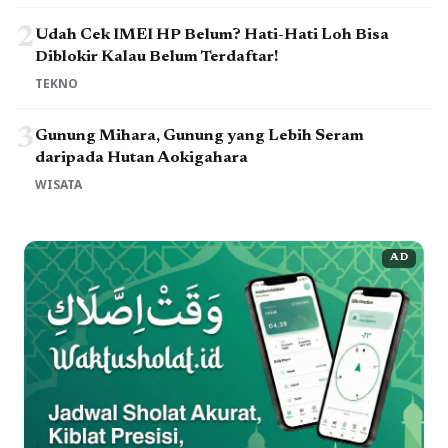
2
Udah Cek IMEI HP Belum? Hati-Hati Loh Bisa
Diblokir Kalau Belum Terdaftar!
TEKNO
3
Gunung Mihara, Gunung yang Lebih Seram
daripada Hutan Aokigahara
WISATA
AD