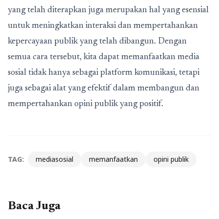
yang telah diterapkan juga merupakan hal yang esensial
untuk meningkatkan interaksi dan mempertahankan
kepercayaan publik yang telah dibangun. Dengan
semua cara tersebut, kita dapat memanfaatkan media
sosial tidak hanya sebagai platform komunikasi, tetapi
juga sebagai alat yang efektif dalam membangun dan
mempertahankan opini publik yang positif.
TAG:
mediasosial
memanfaatkan
opini publik
Baca Juga