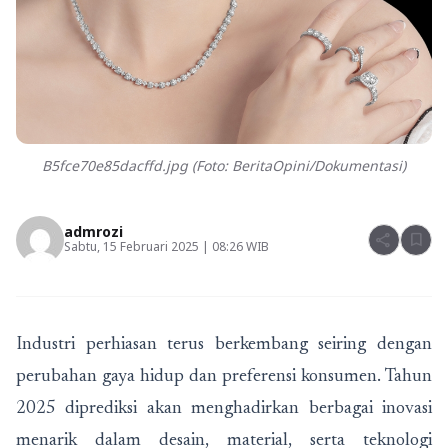
B5fce70e85dacffd.jpg (Foto: BeritaOpini/Dokumentasi)
admrozi
share
bookmark
Sabtu, 15 Februari 2025 | 08:26 WIB
Industri perhiasan terus berkembang seiring dengan
perubahan gaya hidup dan preferensi konsumen. Tahun
2025 diprediksi akan menghadirkan berbagai inovasi
menarik dalam desain, material, serta teknologi