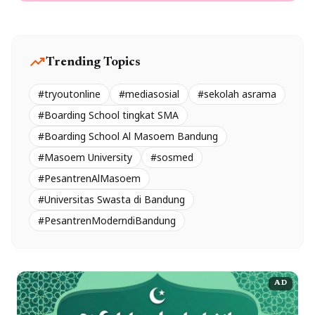
trending_up
Trending Topics
#tryoutonline
#mediasosial
#sekolah asrama
#Boarding School tingkat SMA
#Boarding School Al Masoem Bandung
#Masoem University
#sosmed
#PesantrenAlMasoem
#Universitas Swasta di Bandung
#PesantrenModerndiBandung
AD