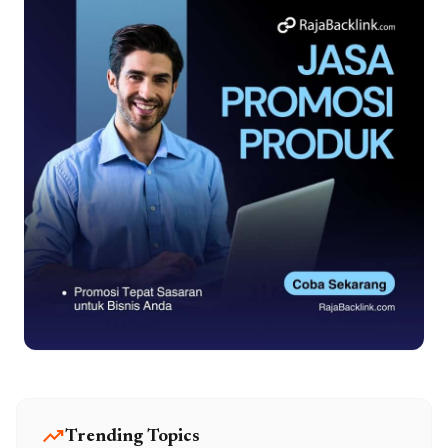
trending_up
Trending Topics