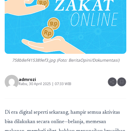
758b8ef415389ef3.jpg (Foto: BeritaOpini/Dokumentasi)
admrozi
share
bookmark
Rabu, 30 April 2025 | 07:33 WIB
Di era digital seperti sekarang, hampir semua aktivitas
bisa dilakukan secara online—belanja, memesan