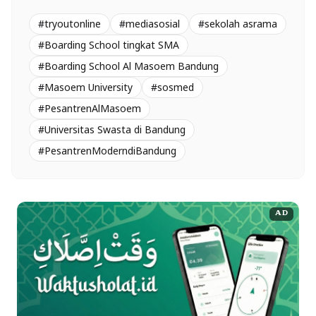
#tryoutonline
#mediasosial
#sekolah asrama
#Boarding School tingkat SMA
#Boarding School Al Masoem Bandung
#Masoem University
#sosmed
#PesantrenAlMasoem
#Universitas Swasta di Bandung
#PesantrenModerndiBandung
AD