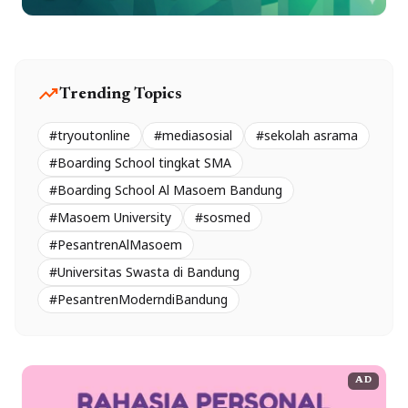
trending_up
Trending Topics
#tryoutonline
#mediasosial
#sekolah asrama
#Boarding School tingkat SMA
#Boarding School Al Masoem Bandung
#Masoem University
#sosmed
#PesantrenAlMasoem
#Universitas Swasta di Bandung
#PesantrenModerndiBandung
AD