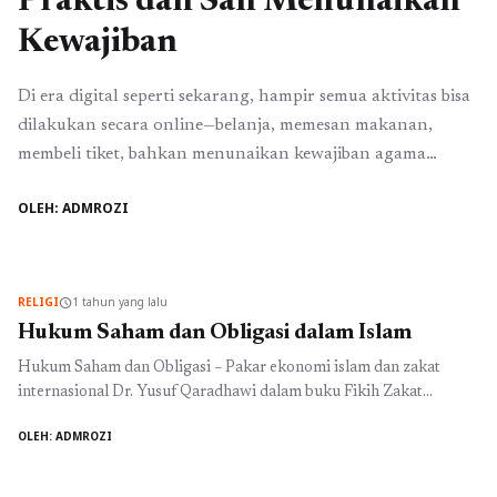
Praktis dan Sah Menunaikan
Kewajiban
Di era digital seperti sekarang, hampir semua aktivitas bisa
dilakukan secara online—belanja, memesan makanan,
membeli tiket, bahkan menunaikan kewajiban agama
seperti bayar zakat online. Kemudahan ini membuat umat
OLEH: ADMROZI
Islam semakin praktis dalam menjalankan rukun Islam
yang keempat. Apa Itu Zakat dan Siapa yang Wajib
Menunaikannya? Zakat adalah kewajiban bagi setiap
muslim yang telah memenuhi syarat, ...
Baca Selengkapnya
RELIGI
1 tahun yang lalu
schedule
Hukum Saham dan Obligasi dalam Islam
Hukum Saham dan Obligasi – Pakar ekonomi islam dan zakat
internasional Dr. Yusuf Qaradhawi dalam buku Fikih Zakat
mengatakan bahwa di era modern ini, saham dan obligasi
OLEH: ADMROZI
termasuk bentuk harta kekayaan. Ia pun mendefinisikan makna
dan hukum saham dan obligasi. “Saham dan obligasi adala kertas
berharga yang berlaku dalam transaksi-transaksi perdagangan