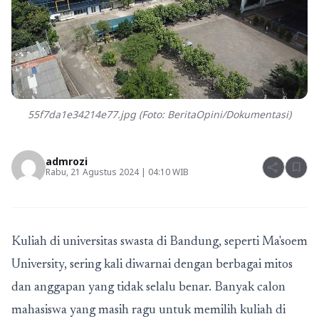
55f7da1e34214e77.jpg (Foto: BeritaOpini/Dokumentasi)
admrozi
share
bookmark
Rabu, 21 Agustus 2024 | 04:10 WIB
Kuliah di
universitas swasta di Bandung
, seperti Ma'soem
University, sering kali diwarnai dengan berbagai mitos
dan anggapan yang tidak selalu benar. Banyak calon
mahasiswa yang masih ragu untuk memilih kuliah di