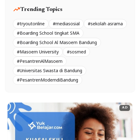
trending_up
Trending Topics
#tryoutonline
#mediasosial
#sekolah asrama
#Boarding School tingkat SMA
#Boarding School Al Masoem Bandung
#Masoem University
#sosmed
#PesantrenAlMasoem
#Universitas Swasta di Bandung
#PesantrenModerndiBandung
AD