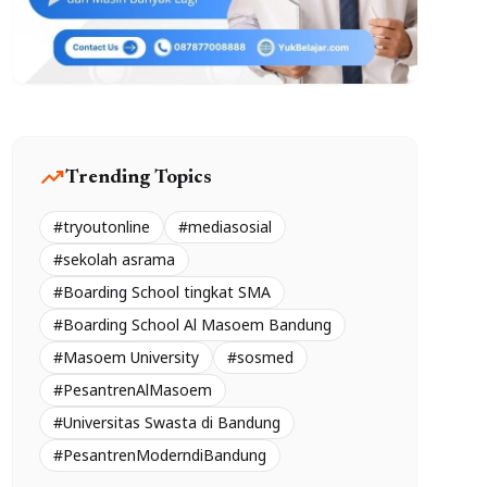
trending_up
Trending Topics
#tryoutonline
#mediasosial
#sekolah asrama
#Boarding School tingkat SMA
#Boarding School Al Masoem Bandung
#Masoem University
#sosmed
#PesantrenAlMasoem
#Universitas Swasta di Bandung
#PesantrenModerndiBandung