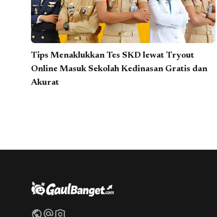
Tips Menaklukkan Tes SKD lewat Tryout
Online Masuk Sekolah Kedinasan Gratis dan
Akurat
public
alternate_email
photo_camera