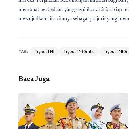
mereka. Perjalanan Reza menjadi inspirasi bagi bany
membuat perbedaan yang signifikan. Kini, ia siap 
mewujudkan cita-citanya sebagai prajurit yang memb
TAG:
TryoutTNI
TryoutTNIGratis
TryoutTNIGra
Baca Juga