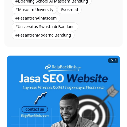
#Boarding School Al Masoem Bandung
#Masoem University
#sosmed
#PesantrenAlMasoem
#Universitas Swasta di Bandung
#PesantrenModerndiBandung
AD