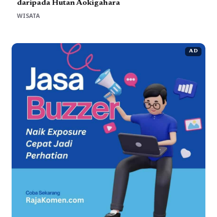
daripada Hutan Aokigahara
WISATA
AD