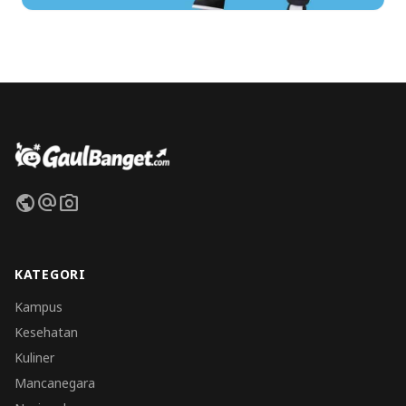
public
alternate_email
photo_camera
KATEGORI
Kampus
Kesehatan
Kuliner
Mancanegara