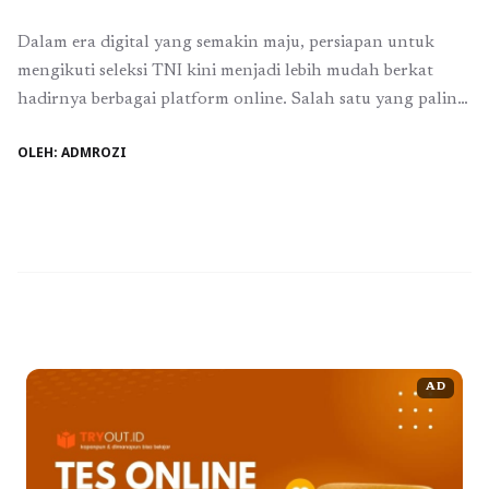
Dalam era digital yang semakin maju, persiapan untuk
mengikuti seleksi TNI kini menjadi lebih mudah berkat
hadirnya berbagai platform online. Salah satu yang paling
diminati adalah Tryout TNI Gratis Terbaru yang
OLEH: ADMROZI
memberikan kesempatan kepada calon peserta untuk
berlatih dan mengasah kemampuan mereka tanpa biaya.
Artikel ini akan mengisahkan perjalanan seorang pemuda
bernama Reza yang berhasil ...
Baca Selengkapnya
AD