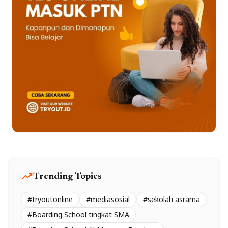
trending_up
Trending Topics
#tryoutonline
#mediasosial
#sekolah asrama
#Boarding School tingkat SMA