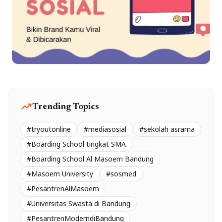
trending_up
Trending Topics
#tryoutonline
#mediasosial
#sekolah asrama
#Boarding School tingkat SMA
#Boarding School Al Masoem Bandung
#Masoem University
#sosmed
#PesantrenAlMasoem
#Universitas Swasta di Bandung
#PesantrenModerndiBandung