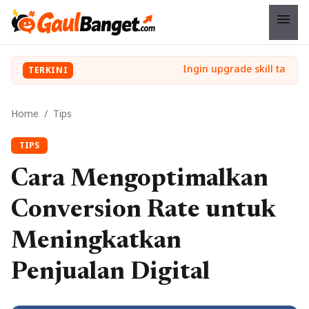
menu
TERKINI
Home
/
Tips
TIPS
Cara Mengoptimalkan
Conversion Rate untuk
Meningkatkan
Penjualan Digital