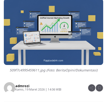
509f7c4995459611.jpg (Foto: BeritaOpini/Dokumentasi)
admrozi
share
bookmark
Kamis, 19 Maret 2026 | 14:06 WIB