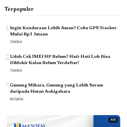
Terpopuler
1
Ingin Kendaraan Lebih Aman? Coba GPS Tracker
Mulai Rp1 Jutaan
TEKNO
2
Udah Cek IMEI HP Belum? Hati-Hati Loh Bisa
Diblokir Kalau Belum Terdaftar!
TEKNO
3
Gunung Mihara, Gunung yang Lebih Seram
daripada Hutan Aokigahara
WISATA
AD