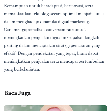
Kemampuan untuk beradaptasi, berinovasi, serta
memanfaatkan teknologi secara optimal menjadi kunci
dalam menghadapi dinamika digital marketing.
Cara mengoptimalkan conversion rate untuk
meningkatkan penjualan digital merupakan langkah
penting dalam menciptakan strategi pemasaran yang
efektif. Dengan pendekatan yang tepat, bisnis dapat
meningkatkan penjualan serta mencapai pertumbuhan
yang berkelanjutan.
Baca Juga