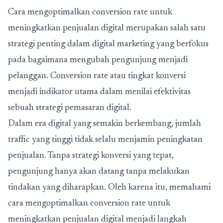
Cara mengoptimalkan conversion rate untuk
meningkatkan penjualan digital merupakan salah satu
strategi penting dalam digital marketing yang berfokus
pada bagaimana mengubah pengunjung menjadi
pelanggan. Conversion rate atau tingkat konversi
menjadi indikator utama dalam menilai efektivitas
sebuah strategi pemasaran digital.
Dalam era digital yang semakin berkembang, jumlah
traffic yang tinggi tidak selalu menjamin peningkatan
penjualan. Tanpa strategi konversi yang tepat,
pengunjung hanya akan datang tanpa melakukan
tindakan yang diharapkan. Oleh karena itu, memahami
cara mengoptimalkan conversion rate untuk
meningkatkan penjualan digital menjadi langkah