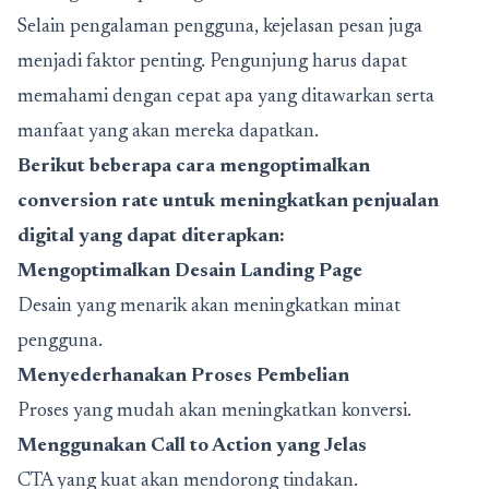
Selain pengalaman pengguna, kejelasan pesan juga
menjadi faktor penting. Pengunjung harus dapat
memahami dengan cepat apa yang ditawarkan serta
manfaat yang akan mereka dapatkan.
Berikut beberapa cara mengoptimalkan
conversion rate untuk meningkatkan penjualan
digital yang dapat diterapkan:
Mengoptimalkan Desain Landing Page
Desain yang menarik akan meningkatkan minat
pengguna.
Menyederhanakan Proses Pembelian
Proses yang mudah akan meningkatkan konversi.
Menggunakan Call to Action yang Jelas
CTA yang kuat akan mendorong tindakan.