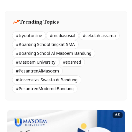
trending_up
Trending Topics
#tryoutonline
#mediasosial
#sekolah asrama
#Boarding School tingkat SMA
#Boarding School Al Masoem Bandung
#Masoem University
#sosmed
#PesantrenAlMasoem
#Universitas Swasta di Bandung
#PesantrenModerndiBandung
AD