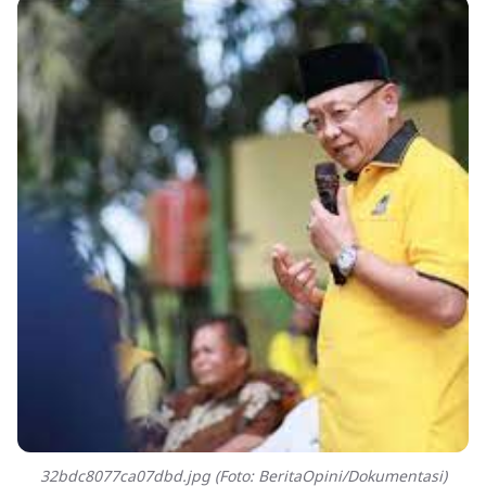
32bdc8077ca07dbd.jpg (Foto: BeritaOpini/Dokumentasi)