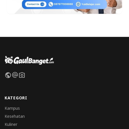
public
alternate_email
photo_camera
KATEGORI
Kampus
Kesehatan
Kuliner