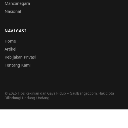
Mancanegara
Nasional
NAVIGASI
Home
Artikel
Kebijakan Privasi
Tentang Kami
© 2026 Tips Kekinian dan Gaya Hidup – GaulBanget.com. Hak Cipta
Dilindungi Undang-Undang.