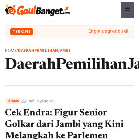
menu
TERKINI
HOME
/
DAERAHPEMILIHANJAMBI
DaerahPemilihanJ
1 tahun yang lalu
schedule
UTAMA
Cek Endra: Figur Senior
Golkar dari Jambi yang Kini
Melangkah ke Parlemen