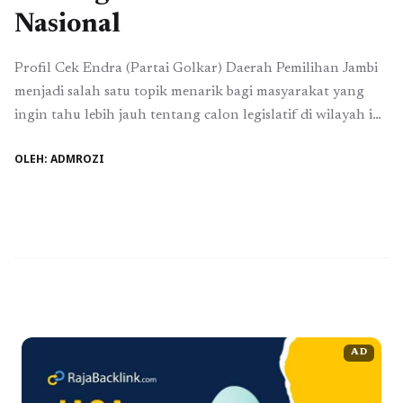
Nasional
Profil Cek Endra (Partai Golkar) Daerah Pemilihan Jambi
menjadi salah satu topik menarik bagi masyarakat yang
ingin tahu lebih jauh tentang calon legislatif di wilayah ini.
Cek Endra, seorang politisi yang karismatik dan disukai
OLEH: ADMROZI
banyak orang, adalah sosok yang patut diperhatikan.
Dengan latar belakang yang kuat dan dukungan dari
Partai Golkar, ia berkomitmen untuk memberikan ...
Baca
Selengkapnya
AD