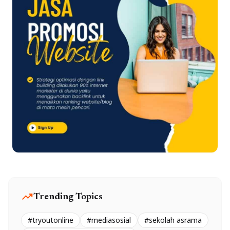
trending_up
Trending Topics
#tryoutonline
#mediasosial
#sekolah asrama