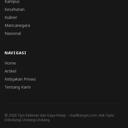
Kampus
Kesehatan
Kuliner
Mancanegara
Nasional
NAVIGASI
Home
Artikel
Kebijakan Privasi
Tentang Kami
© 2026 Tips Kekinian dan Gaya Hidup – GaulBanget.com. Hak Cipta
Dilindungi Undang-Undang.