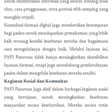
untuk memberikan informasi yang akurat tentang dosis
obat, cara penggunaan, serta potensi efek samping yang
mungkin terjadi.
Konsultasi farmasi digital juga memberikan kesempatan
bagi pasien untuk mendapatkan pemahaman yang lebih
baik tentang kondisi kesehatan mereka dan bagaimana
cara mengelolanya dengan baik. Melalui layanan ini,
PAFI Pasuruan tidak hanya meningkatkan aksesibilitas
layanan farmasi, tetapi juga mendukung pemberdayaan
pasien dalam mengelola kesehatan mereka sendiri.
Kegiatan Sosial dan Komunitas
PAFI Pasuruan juga aktif dalam berbagai kegiatan sosial
yang bertujuan untuk meningkatkan kesehatan
masyarakat secara keseluruhan. Mereka secara rutin