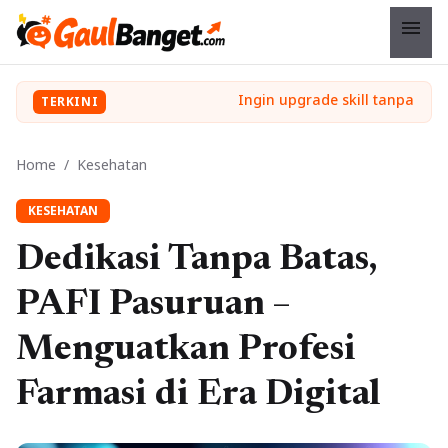
menu
TERKINI
Home
/
Kesehatan
KESEHATAN
Dedikasi Tanpa Batas,
PAFI Pasuruan –
Menguatkan Profesi
Farmasi di Era Digital