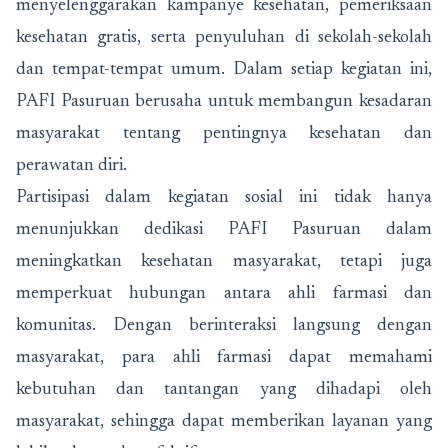
menyelenggarakan kampanye kesehatan, pemeriksaan
kesehatan gratis, serta penyuluhan di sekolah-sekolah
dan tempat-tempat umum. Dalam setiap kegiatan ini,
PAFI Pasuruan berusaha untuk membangun kesadaran
masyarakat tentang pentingnya kesehatan dan
perawatan diri.
Partisipasi dalam kegiatan sosial ini tidak hanya
menunjukkan dedikasi PAFI Pasuruan dalam
meningkatkan kesehatan masyarakat, tetapi juga
memperkuat hubungan antara ahli farmasi dan
komunitas. Dengan berinteraksi langsung dengan
masyarakat, para ahli farmasi dapat memahami
kebutuhan dan tantangan yang dihadapi oleh
masyarakat, sehingga dapat memberikan layanan yang