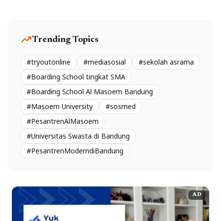
trending_up
Trending Topics
#tryoutonline
#mediasosial
#sekolah asrama
#Boarding School tingkat SMA
#Boarding School Al Masoem Bandung
#Masoem University
#sosmed
#PesantrenAlMasoem
#Universitas Swasta di Bandung
#PesantrenModerndiBandung
AD