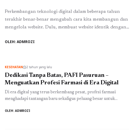
Perkembangan teknologi digital dalam beberapa tahun
terakhir benar-benar mengubah cara kita membangun dan
mengelola website. Dulu, membuat website identik dengan
coding yang rumit, membutuhkan keahlian teknis tinggi,
OLEH: ADMROZI
serta waktu pengerjaan yang tidak sebentar. Namun kini,
munculnya teknologi no-code dan low-code telah
membuka peluang baru bagi siapa saja, bahkan tanpa latar
belakang programming sekalipun, untuk menciptakan ...
KESEHATAN
2 tahun yang lalu
schedule
Baca Selengkapnya
Dedikasi Tanpa Batas, PAFI Pasuruan –
Menguatkan Profesi Farmasi di Era Digital
Di era digital yang terus berkembang pesat, profesi farmasi
menghadapi tantangan baru sekaligus peluang besar untuk
meningkatkan layanan kesehatan kepada masyarakat. Persatuan
OLEH: ADMROZI
Ahli Farmasi Indonesia (PAFI) Pasuruan telah menunjukkan
dedikasi tanpa batas dalam menguatkan profesi farmasi melalui
berbagai inisiatif dan inovasi digital. Dengan semangat untuk
memastikan bahwa setiap individu mendapatkan akses ke layanan