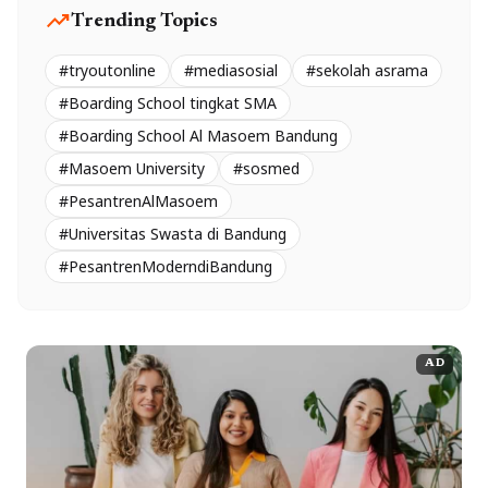
trending_up
Trending Topics
#tryoutonline
#mediasosial
#sekolah asrama
#Boarding School tingkat SMA
#Boarding School Al Masoem Bandung
#Masoem University
#sosmed
#PesantrenAlMasoem
#Universitas Swasta di Bandung
#PesantrenModerndiBandung
AD