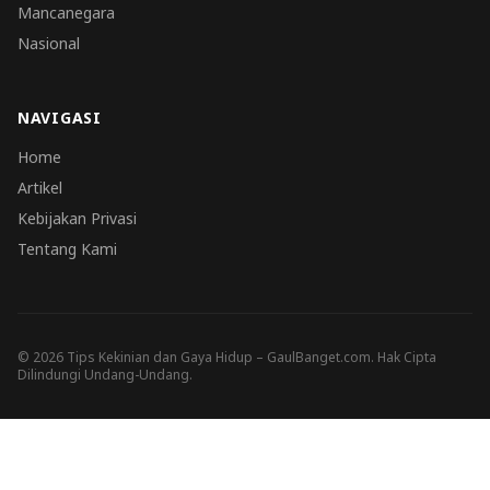
Mancanegara
Nasional
NAVIGASI
Home
Artikel
Kebijakan Privasi
Tentang Kami
© 2026 Tips Kekinian dan Gaya Hidup – GaulBanget.com. Hak Cipta
Dilindungi Undang-Undang.