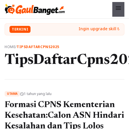
menu
TERKINI
HOME
/
TIPSDAFTARCPNS2025
TipsDaftarCpns2
1 tahun yang lalu
schedule
UTAMA
Formasi CPNS Kementerian
Kesehatan:Calon ASN Hindari
Kesalahan dan Tips Lolos