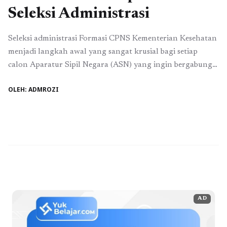
Seleksi Administrasi
Seleksi administrasi Formasi CPNS Kementerian Kesehatan
menjadi langkah awal yang sangat krusial bagi setiap
calon Aparatur Sipil Negara (ASN) yang ingin bergabung
dalam pelayanan publik di bidang kesehatan. Di tahap ini,
OLEH: ADMROZI
peserta harus memastikan semua dokumen dan syarat yang
diminta telah dipenuhi dengan benar. Kegagalan dalam
memenuhi persyaratan administrasi dapat menggugurkan
kesempatan Anda untuk mengikuti ...
Baca Selengkapnya
AD