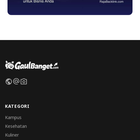
public
alternate_email
photo_camera
KATEGORI
Kampus
Kesehatan
Kuliner