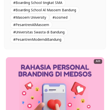
#Boarding School tingkat SMA
#Boarding School Al Masoem Bandung
#Masoem University
#sosmed
#PesantrenAlMasoem
#Universitas Swasta di Bandung
#PesantrenModerndiBandung
AD