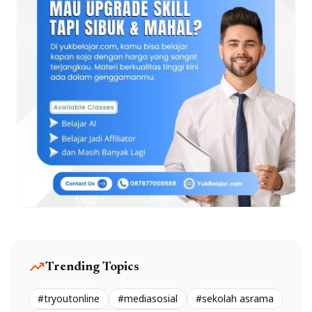
trending_up
Trending Topics
#tryoutonline
#mediasosial
#sekolah asrama