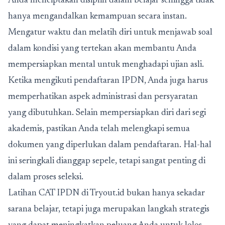
Anda menciptakan disiplin dalam belajar sehingga tidak
hanya mengandalkan kemampuan secara instan.
Mengatur waktu dan melatih diri untuk menjawab soal
dalam kondisi yang tertekan akan membantu Anda
mempersiapkan mental untuk menghadapi ujian asli.
Ketika mengikuti
pendaftaran IPDN
, Anda juga harus
memperhatikan aspek administrasi dan persyaratan
yang dibutuhkan. Selain mempersiapkan diri dari segi
akademis, pastikan Anda telah melengkapi semua
dokumen yang diperlukan dalam pendaftaran. Hal-hal
ini seringkali dianggap sepele, tetapi sangat penting di
dalam proses seleksi.
Latihan CAT IPDN di Tryout.id bukan hanya sekadar
sarana belajar, tetapi juga merupakan langkah strategis