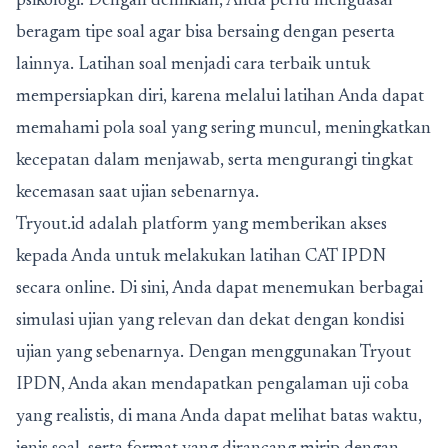
psikologi. Dengan demikian, Anda perlu menguasai
beragam tipe soal agar bisa bersaing dengan peserta
lainnya. Latihan soal menjadi cara terbaik untuk
mempersiapkan diri, karena melalui latihan Anda dapat
memahami pola soal yang sering muncul, meningkatkan
kecepatan dalam menjawab, serta mengurangi tingkat
kecemasan saat ujian sebenarnya.
Tryout.id adalah platform yang memberikan akses
kepada Anda untuk melakukan latihan CAT IPDN
secara online. Di sini, Anda dapat menemukan berbagai
simulasi ujian yang relevan dan dekat dengan kondisi
ujian yang sebenarnya. Dengan menggunakan Tryout
IPDN, Anda akan mendapatkan pengalaman uji coba
yang realistis, di mana Anda dapat melihat batas waktu,