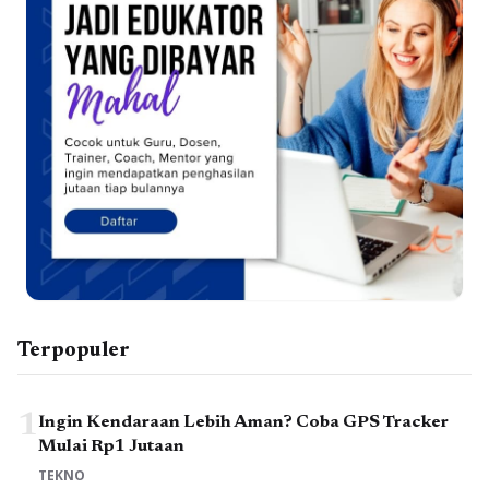
Terpopuler
1
Ingin Kendaraan Lebih Aman? Coba GPS Tracker
Mulai Rp1 Jutaan
TEKNO