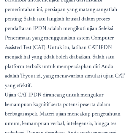
berambisi untuk menjadi bagian dari instansi
pemerintahan ini, persiapan yang matang sangatlah
penting. Salah satu langkah krusial dalam proses
pendaftaran IPDN adalah mengikuti ujian Seleksi
Penerimaan yang menggunakan sistem Computer
Assisted Test (CAT). Untuk itu, latihan CAT IPDN
menjadi hal yang tidak boleh diabaikan. Salah satu
platform terbaik untuk mempersiapkan diri Anda
adalah Tryout.id, yang menawarkan simulasi ujian CAT
yang efektif.
Ujian CAT IPDN dirancang untuk mengukur
kemampuan kognitif serta potensi peserta dalam
berbagai aspek. Materi ujian mencakup pengetahuan
umum, kemampuan verbal, intelegensia, hingga tes