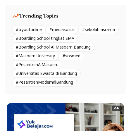
trending_up
Trending Topics
#tryoutonline
#mediasosial
#sekolah asrama
#Boarding School tingkat SMA
#Boarding School Al Masoem Bandung
#Masoem University
#sosmed
#PesantrenAlMasoem
#Universitas Swasta di Bandung
#PesantrenModerndiBandung
AD