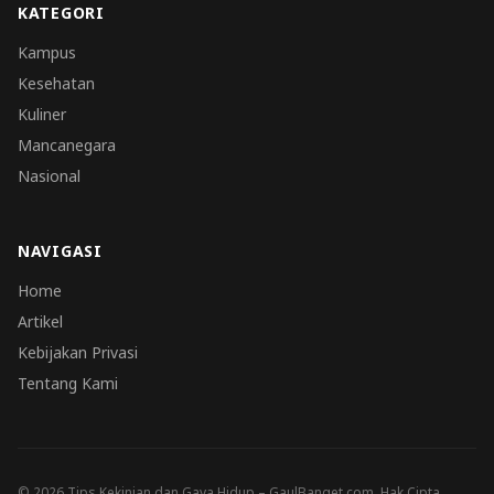
KATEGORI
Kampus
Kesehatan
Kuliner
Mancanegara
Nasional
NAVIGASI
Home
Artikel
Kebijakan Privasi
Tentang Kami
© 2026 Tips Kekinian dan Gaya Hidup – GaulBanget.com. Hak Cipta