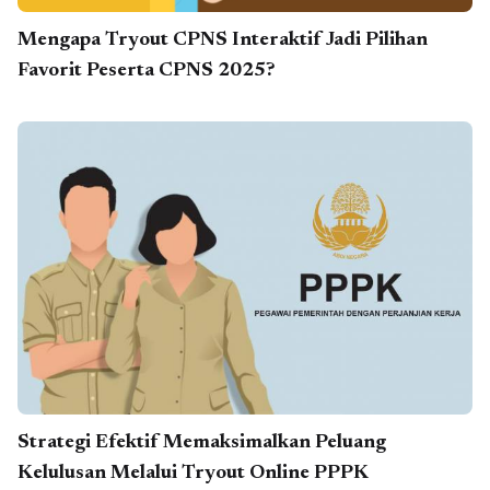
Mengapa Tryout CPNS Interaktif Jadi Pilihan
Favorit Peserta CPNS 2025?
Strategi Efektif Memaksimalkan Peluang
Kelulusan Melalui Tryout Online PPPK