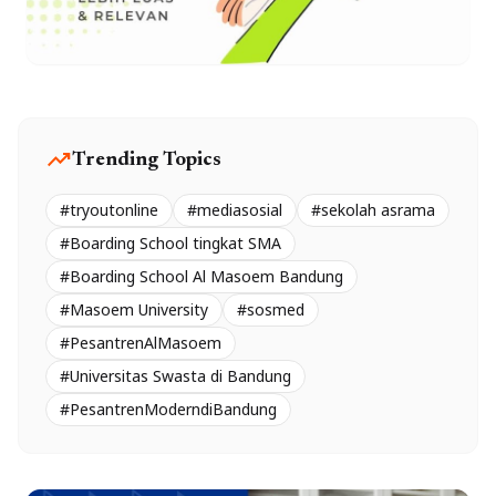
trending_up
Trending Topics
#tryoutonline
#mediasosial
#sekolah asrama
#Boarding School tingkat SMA
#Boarding School Al Masoem Bandung
#Masoem University
#sosmed
#PesantrenAlMasoem
#Universitas Swasta di Bandung
#PesantrenModerndiBandung