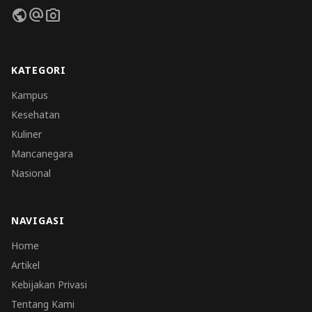
public
alternate_email
photo_camera
KATEGORI
Kampus
Kesehatan
Kuliner
Mancanegara
Nasional
NAVIGASI
Home
Artikel
Kebijakan Privasi
Tentang Kami