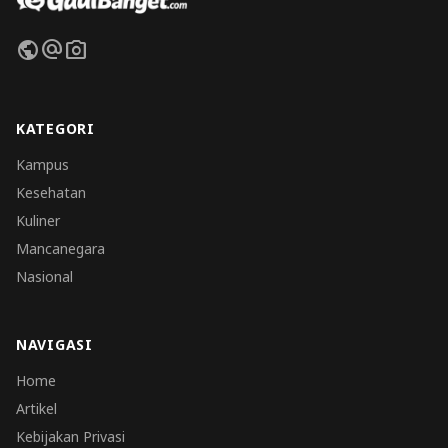
public
alternate_email
photo_camera
KATEGORI
Kampus
Kesehatan
Kuliner
Mancanegara
Nasional
NAVIGASI
Home
Artikel
Kebijakan Privasi