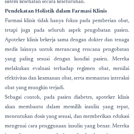
sistem kesehatan secara keseluruhan.
Pendekatan Holistik dalam Farmasi Klinis
Farmasi klinis tidak hanya fokus pada pemberian obat,
tetapi juga pada seluruh aspek pengobatan pasien.
Apoteker klinis bekerja sama dengan dokter dan tenaga
medis lainnya untuk merancang rencana pengobatan
yang paling sesuai dengan kondisi pasien. Mereka
melakukan evaluasi terhadap regimen obat, menilai
efektivitas dan keamanan obat, serta memantau interaksi
obat yang mungkin terjadi.
Sebagai contoh, pada pasien diabetes, apoteker klinis
akan membantu dalam memilih insulin yang tepat,
menentukan dosis yang sesuai, dan memberikan edukasi
mengenai cara penggunaan insulin yang benar. Mereka