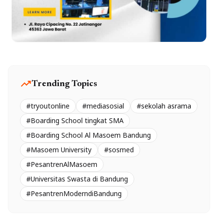
trending_up
Trending Topics
#tryoutonline
#mediasosial
#sekolah asrama
#Boarding School tingkat SMA
#Boarding School Al Masoem Bandung
#Masoem University
#sosmed
#PesantrenAlMasoem
#Universitas Swasta di Bandung
#PesantrenModerndiBandung