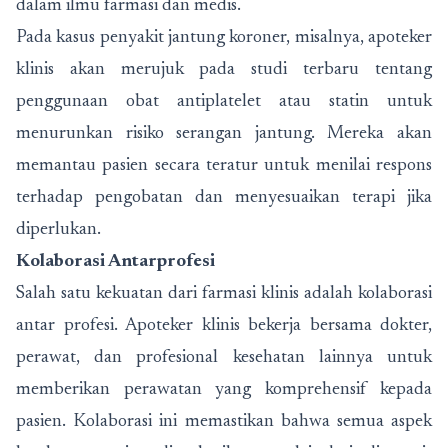
dalam ilmu farmasi dan medis.
Pada kasus penyakit jantung koroner, misalnya, apoteker
klinis akan merujuk pada studi terbaru tentang
penggunaan obat antiplatelet atau statin untuk
menurunkan risiko serangan jantung. Mereka akan
memantau pasien secara teratur untuk menilai respons
terhadap pengobatan dan menyesuaikan terapi jika
diperlukan.
Kolaborasi Antarprofesi
Salah satu kekuatan dari farmasi klinis adalah kolaborasi
antar profesi. Apoteker klinis bekerja bersama dokter,
perawat, dan profesional kesehatan lainnya untuk
memberikan perawatan yang komprehensif kepada
pasien. Kolaborasi ini memastikan bahwa semua aspek