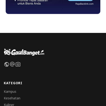
public
alternate_email
photo_camera
KATEGORI
Kampus
Kesehatan
Kuliner