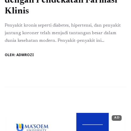
dengan Pendekatan Farmasi
Klinis
Penyakit kronis seperti diabetes, hipertensi, dan penyakit
jantung koroner telah menjadi tantangan besar dalam
dunia kesehatan modern. Penyakit-penyakit ini
memerlukan penanganan jangka panjang yang tidak
OLEH: ADMROZI
hanya mengandalkan pengobatan tetapi juga perubahan
gaya hidup dan monitoring yang terus menerus. Di sinilah
peran farmasi klinis menjadi sangat penting. Farmasi klinis
adalah cabang farmasi yang mengintegrasikan ilmu
farmasi ...
Baca Selengkapnya
AD