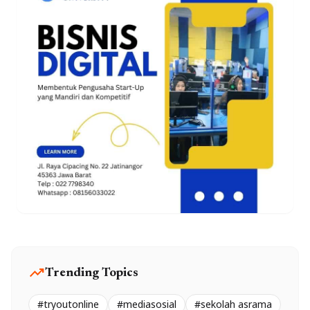
trending_up
Trending Topics
#tryoutonline
#mediasosial
#sekolah asrama