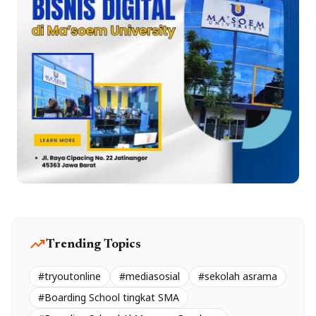
trending_up
Trending Topics
#tryoutonline
#mediasosial
#sekolah asrama
#Boarding School tingkat SMA