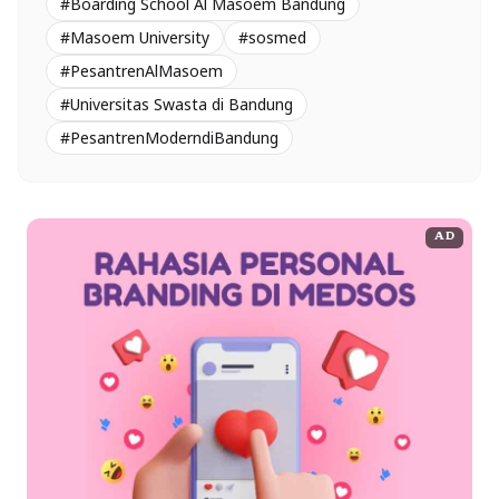
#Boarding School Al Masoem Bandung
#Masoem University
#sosmed
#PesantrenAlMasoem
#Universitas Swasta di Bandung
#PesantrenModerndiBandung
AD