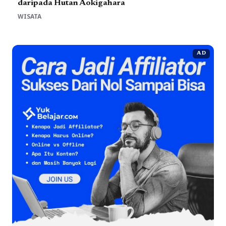
daripada Hutan Aokigahara
WISATA
AD