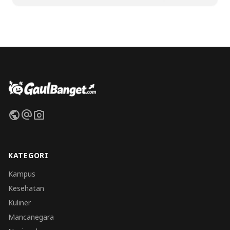
public
alternate_email
photo_camera
KATEGORI
Kampus
Kesehatan
Kuliner
Mancanegara