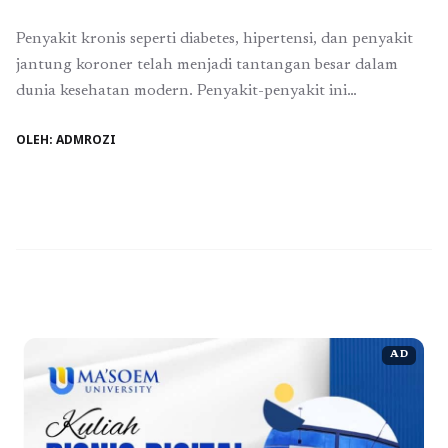
Penyakit kronis seperti diabetes, hipertensi, dan penyakit
jantung koroner telah menjadi tantangan besar dalam
dunia kesehatan modern. Penyakit-penyakit ini
memerlukan penanganan jangka panjang yang tidak
OLEH: ADMROZI
hanya mengandalkan pengobatan tetapi juga perubahan
gaya hidup dan monitoring yang terus menerus. Di sinilah
peran farmasi klinis menjadi sangat penting. Farmasi klinis
adalah cabang farmasi yang mengintegrasikan ilmu
farmasi ...
Baca Selengkapnya
AD