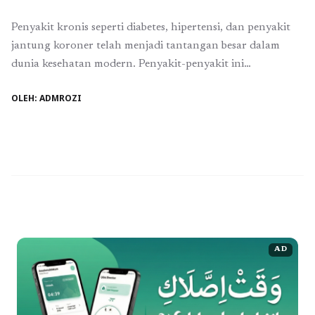
Penyakit kronis seperti diabetes, hipertensi, dan penyakit
jantung koroner telah menjadi tantangan besar dalam
dunia kesehatan modern. Penyakit-penyakit ini
memerlukan penanganan jangka panjang yang tidak
OLEH: ADMROZI
hanya mengandalkan pengobatan tetapi juga perubahan
gaya hidup dan monitoring yang terus menerus. Di sinilah
peran farmasi klinis menjadi sangat penting. Farmasi klinis
adalah cabang farmasi yang mengintegrasikan ilmu
farmasi ...
Baca Selengkapnya
AD