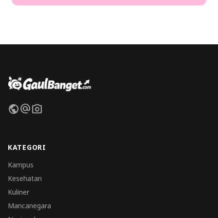
public
alternate_email
photo_camera
KATEGORI
Kampus
Kesehatan
Kuliner
Mancanegara