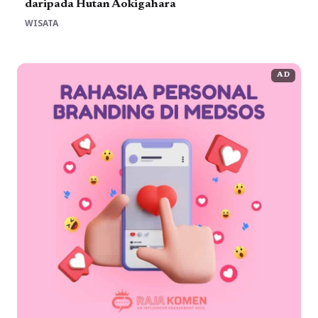
daripada Hutan Aokigahara
WISATA
AD