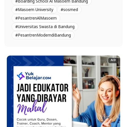
#Boarding School Al Masoem Bandung
#Masoem University
#sosmed
#PesantrenAlMasoem
#Universitas Swasta di Bandung
#PesantrenModerndiBandung
AD