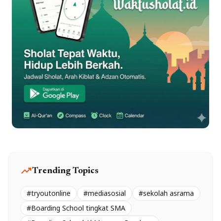
trending_up
Trending Topics
#tryoutonline
#mediasosial
#sekolah asrama
#Boarding School tingkat SMA