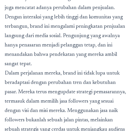
juga mencatat adanya perubahan dalam penjualan.
Dengan interaksi yang lebih tinggi dan komunitas yang
terbangun, brand ini mengalami peningkatan penjualan
langsung dari media sosial. Pengunjung yang awalnya
hanya penasaran menjadi pelanggan tetap, dan ini
menandakan bahwa pendekatan yang mereka ambil
sangat tepat.
Dalam perjalanan mereka, brand ini tidak lupa untuk
beradaptasi dengan perubahan tren dan kebutuhan
pasar. Mereka terus mengupdate strategi pemasarannya,
termasuk dalam memilih jasa followers yang sesuai
dengan visi dan misi mereka. Menggunakan jasa naik
followers bukanlah sebuah jalan pintas, melainkan
sebuah strategis yang cerdas untuk menjangkau audiens