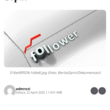
516e49f929c1dde8.jpg (Foto: BeritaOpini/Dokumentasi)
admrozi
share
bookmark
Selasa, 22 April 2025 | 14:51 WIB