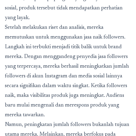
sosial, produk tersebut tidak mendapatkan perhatian
yang layak.
Setelah melakukan riset dan analisis, mereka
memutuskan untuk menggunakan jasa naik followers.
Langkah ini terbukti menjadi titik balik untuk brand
mereka. Dengan menggandeng penyedia jasa followers
yang terpercaya, mereka berhasil meningkatkan jumlah
followers di akun Instagram dan media sosial lainnya
secara signifikan dalam waktu singkat. Ketika followers
naik, maka visibilitas produk juga meningkat. Audiens
baru mulai mengenali dan merespons produk yang
mereka tawarkan.
Namun, peningkatan jumlah followers bukanlah tujuan
utama mereka. Melainkan, mereka berfokus pada