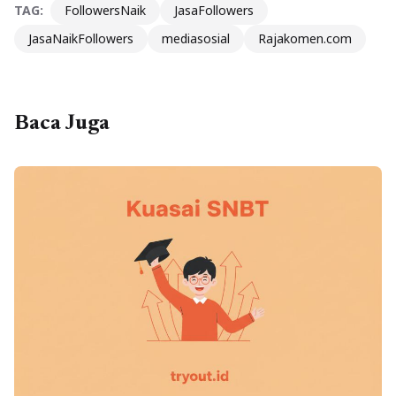
TAG:
FollowersNaik
JasaFollowers
JasaNaikFollowers
mediasosial
Rajakomen.com
Baca Juga