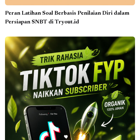
Peran Latihan Soal Berbasis Penilaian Diri dalam
Persiapan SNBT di Tryout.id