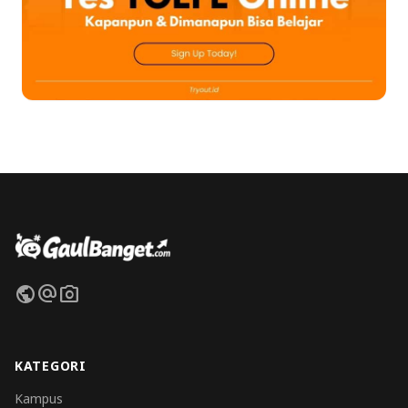
public
alternate_email
photo_camera
KATEGORI
Kampus