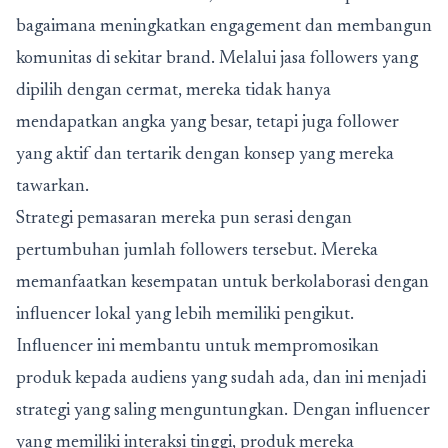
bagaimana meningkatkan engagement dan membangun
komunitas di sekitar brand. Melalui jasa followers yang
dipilih dengan cermat, mereka tidak hanya
mendapatkan angka yang besar, tetapi juga follower
yang aktif dan tertarik dengan konsep yang mereka
tawarkan.
Strategi pemasaran mereka pun serasi dengan
pertumbuhan jumlah followers tersebut. Mereka
memanfaatkan kesempatan untuk berkolaborasi dengan
influencer lokal yang lebih memiliki pengikut.
Influencer ini membantu untuk mempromosikan
produk kepada audiens yang sudah ada, dan ini menjadi
strategi yang saling menguntungkan. Dengan influencer
yang memiliki interaksi tinggi, produk mereka