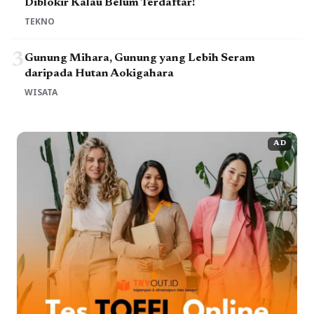
Diblokir Kalau Belum Terdaftar!
TEKNO
3
Gunung Mihara, Gunung yang Lebih Seram
daripada Hutan Aokigahara
WISATA
AD