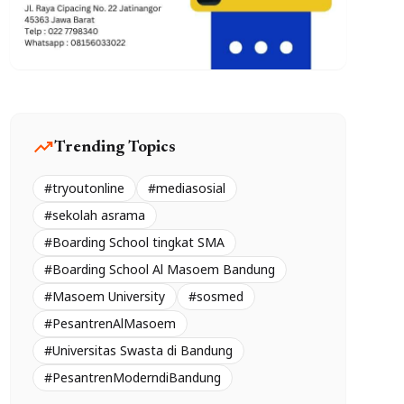
trending_up
Trending Topics
#tryoutonline
#mediasosial
#sekolah asrama
#Boarding School tingkat SMA
#Boarding School Al Masoem Bandung
#Masoem University
#sosmed
#PesantrenAlMasoem
#Universitas Swasta di Bandung
#PesantrenModerndiBandung