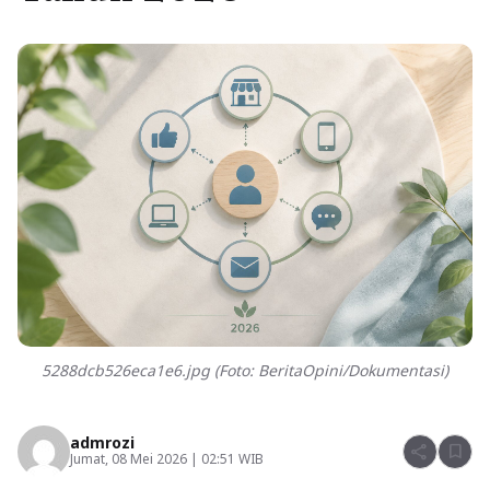
5288dcb526eca1e6.jpg (Foto: BeritaOpini/Dokumentasi)
admrozi
share
bookmark
Jumat, 08 Mei 2026 | 02:51 WIB