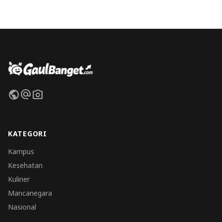
public
alternate_email
photo_camera
KATEGORI
Kampus
Kesehatan
Kuliner
Mancanegara
Nasional