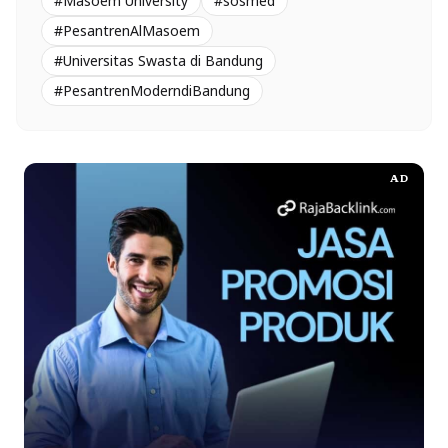
#Masoem University
#sosmed
#PesantrenAlMasoem
#Universitas Swasta di Bandung
#PesantrenModerndiBandung
AD